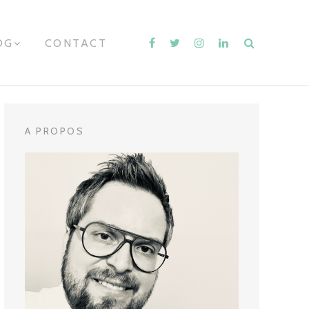
OG
E
CONTACT
X
P
A
N
D
C
H
A PROPOS
I
L
D
M
E
N
U