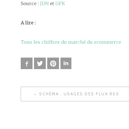
Source :
JDN
et
GFK
A lire :
Tous les chiffres du marché du ecommerce
Facebook
Twitter
Pinterest
LinkedIn
SCHÉMA : USAGES DES FLUX RSS
N
A
V