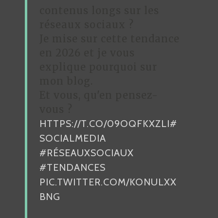
N
contenus longs sur les
D
réseaux sociaux ?
Je mise sur cette tendance
E
en 2026 et je vous
L
explique pourquoi sur
’
mon blog.
A
Et vous, qu'en pensez-
R
vous ?
HTTPS://T.CO/09OQFKXZLI
#
T
SOCIALMEDIA
I
#RÉSEAUXSOCIAUX
C
#TENDANCES
L
PIC.TWITTER.COM/KONULXX
E
BNG