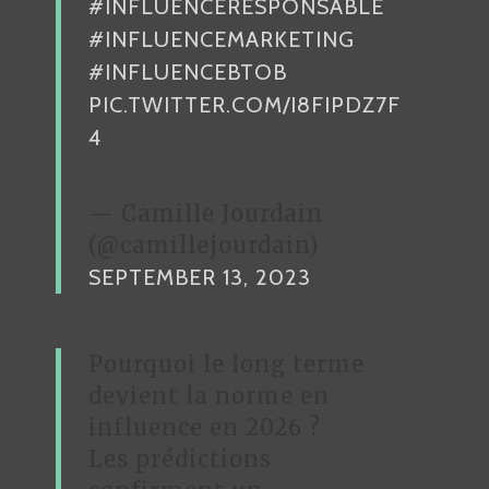
#INFLUENCERESPONSABLE
#INFLUENCEMARKETING
#INFLUENCEBTOB
PIC.TWITTER.COM/I8FIPDZ7F
4
— Camille Jourdain
(@camillejourdain)
SEPTEMBER 13, 2023
Pourquoi le long terme
devient la norme en
influence en 2026 ?
Les prédictions