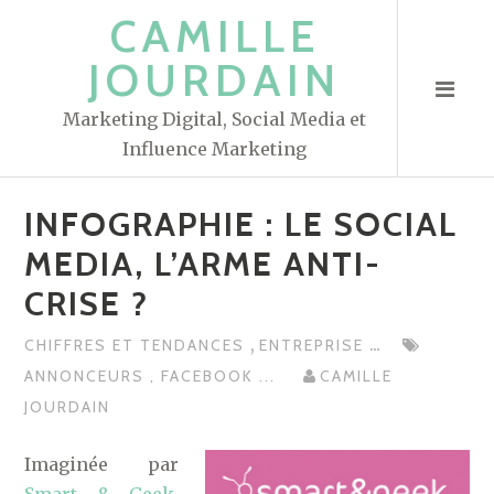
S
CAMILLE
k
JOURDAIN
i
p
Marketing Digital, Social Media et
t
Influence Marketing
o
c
INFOGRAPHIE : LE SOCIAL
o
n
MEDIA, L’ARME ANTI-
t
CRISE ?
e
n
,
...
CHIFFRES ET TENDANCES
ENTREPRISE
t
ANNONCEURS
,
FACEBOOK
...
CAMILLE
JOURDAIN
Imaginée par