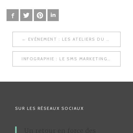
Facebook
Twitter
Pinterest
LinkedIn
EVÉNEMENT : LES ATELIERS DU WEBMARKETING À LA CCI DE LILLE
N
A
INFOGRAPHIE : LE SMS MARKETING EN FRANCE PAR LA START-UP PRIMOTEXTO
V
I
G
A
T
SUR LES RÉSEAUX SOCIAUX
I
O
Un retour en force des