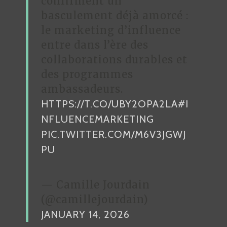
confirment un
basculement déjà amorcé :
le marketing d’influence
entre dans l’ère des
collaborations durables et
des programmes
ambassadeurs.
HTTPS://T.CO/UBY2OPA2LA
#I
NFLUENCEMARKETING
PIC.TWITTER.COM/M6V3JGWJ
PU
— Camille Jourdain
(@camillejourdain)
JANUARY 14, 2026