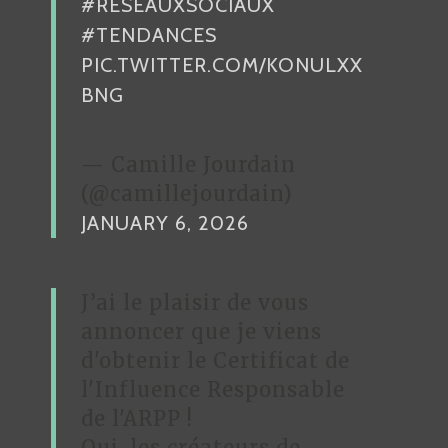
#RÉSEAUXSOCIAUX
C
#TENDANCES
L
PIC.TWITTER.COM/KONULXX
E
BNG
— Camille Jourdain
(@camillejourdain)
JANUARY 6, 2026
J’ai le plaisir de vous
annoncer que je viens
d'obtenir le Certificat de
l'Influence Responsable
de l'ARPP !
Oui, les créateurs de