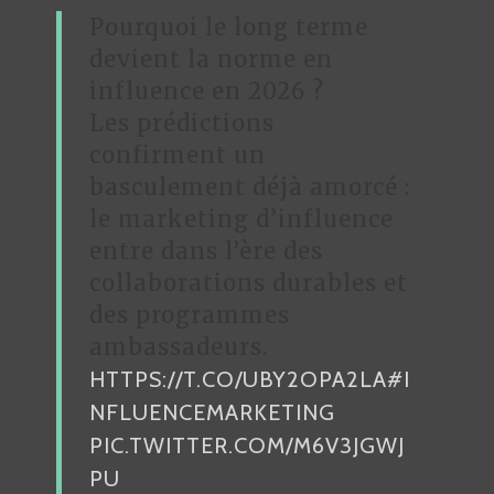
Pourquoi le long terme
devient la norme en
influence en 2026 ?
Les prédictions
confirment un
basculement déjà amorcé :
le marketing d’influence
entre dans l’ère des
collaborations durables et
des programmes
ambassadeurs.
HTTPS://T.CO/UBY2OPA2LA
#I
NFLUENCEMARKETING
PIC.TWITTER.COM/M6V3JGWJ
PU