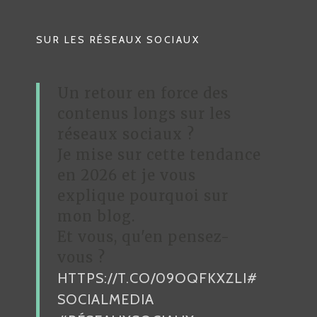
A
T
SUR LES RÉSEAUX SOCIAUX
I
O
Un retour en force des
N
contenus longs sur les
D
réseaux sociaux ?
Je mise sur cette tendance
E
en 2026 et je vous
L
explique pourquoi sur
’
mon blog.
A
Et vous, qu'en pensez-
R
vous ?
HTTPS://T.CO/09OQFKXZLI
#
T
SOCIALMEDIA
I