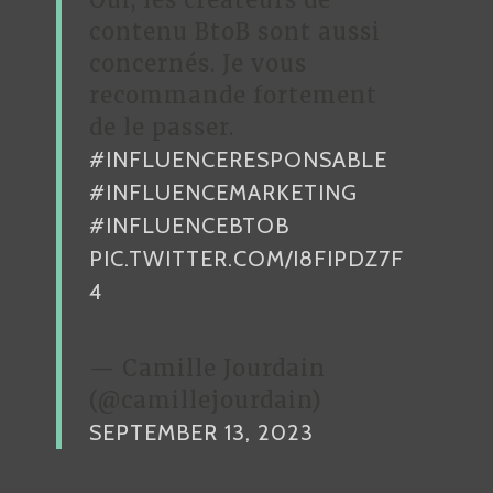
contenu BtoB sont aussi
concernés. Je vous
recommande fortement
de le passer.
#INFLUENCERESPONSABLE
#INFLUENCEMARKETING
#INFLUENCEBTOB
PIC.TWITTER.COM/I8FIPDZ7F
4
— Camille Jourdain
(@camillejourdain)
SEPTEMBER 13, 2023