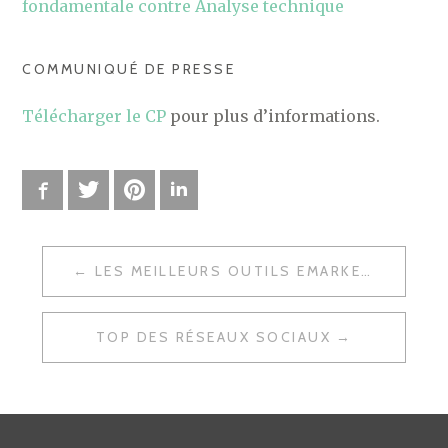
fondamentale contre Analyse technique
COMMUNIQUÉ DE PRESSE
Télécharger le CP
pour plus d’informations.
Facebook
Twitter
Pinterest
LinkedIn
LES MEILLEURS OUTILS EMARKETING POUR RENDRE UNE ENTREPRISE VISIBLE SUR LE WEB
N
A
TOP DES RÉSEAUX SOCIAUX
V
I
G