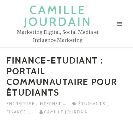
S
CAMILLE
k
JOURDAIN
i
p
Marketing Digital, Social Media et
t
Influence Marketing
o
c
FINANCE-ETUDIANT :
o
n
PORTAIL
t
COMMUNAUTAIRE POUR
e
ÉTUDIANTS
n
t
,
...
ENTREPRISE
INTERNET
ÉTUDIANTS
,
FINANCE
...
CAMILLE JOURDAIN