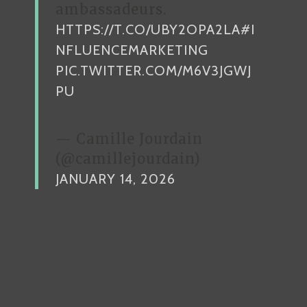
ambassadeurs.
HTTPS://T.CO/UBY2OPA2LA
#I
NFLUENCEMARKETING
PIC.TWITTER.COM/M6V3JGWJ
PU
— Camille Jourdain
(@camillejourdain)
JANUARY 14, 2026