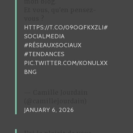
mon blog.
A
Et vous, qu'en pensez-
R
vous ?
HTTPS://T.CO/09OQFKXZLI
#
T
SOCIALMEDIA
I
#RÉSEAUXSOCIAUX
C
#TENDANCES
L
PIC.TWITTER.COM/KONULXX
E
BNG
— Camille Jourdain
(@camillejourdain)
JANUARY 6, 2026