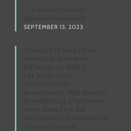
— Camille Jourdain
(@camillejourdain)
SEPTEMBER 13, 2023
Pourquoi le long terme
devient la norme en
influence en 2026 ?
Les prédictions
confirment un
basculement déjà amorcé :
le marketing d’influence
entre dans l’ère des
collaborations durables et
des programmes