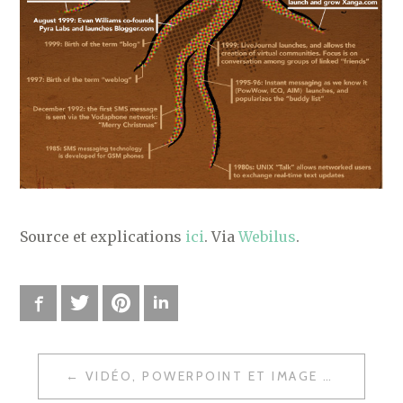
Source et explications
ici
. Via
Webilus
.
Facebook
Twitter
Pinterest
LinkedIn
VIDÉO, POWERPOINT ET IMAGE SUR LES MÉDIAS SOCIAUX
N