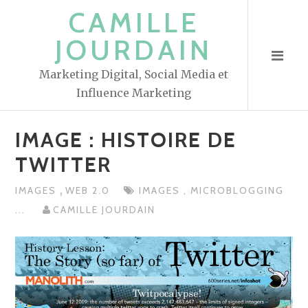
S
CAMILLE
k
JOURDAIN
i
p
Marketing Digital, Social Media et
t
Influence Marketing
o
c
IMAGE : HISTOIRE DE
o
n
TWITTER
t
,
IMAGES
WEB 2.0
IMAGES
,
MICROBLOGGING
e
...
CAMILLE JOURDAIN
n
t