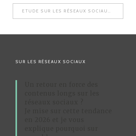
A
ETUDE SUR LES RÉSEAUX SOCIAUX : ANALYSE EYE TRACKING
V
I
G
A
T
SUR LES RÉSEAUX SOCIAUX
I
O
Un retour en force des
N
contenus longs sur les
D
réseaux sociaux ?
Je mise sur cette tendance
E
en 2026 et je vous
L
explique pourquoi sur
’