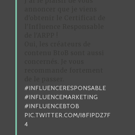
J’ai le plaisir de vous
annoncer que je viens
d'obtenir le Certificat de
l'Influence Responsable
de l'ARPP !
Oui, les créateurs de
contenu BtoB sont aussi
concernés. Je vous
recommande fortement
de le passer.
#INFLUENCERESPONSABLE
#INFLUENCEMARKETING
#INFLUENCEBTOB
PIC.TWITTER.COM/I8FIPDZ7F
4