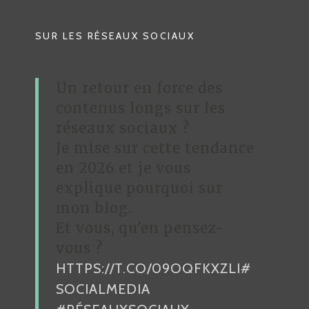
A
T
SUR LES RÉSEAUX SOCIAUX
I
O
Un retour en force des
N
contenus longs sur les
D
réseaux sociaux ?
Je mise sur cette tendance
E
en 2026 et je vous
L
explique pourquoi sur
’
mon blog.
A
Et vous, qu'en pensez-
R
vous ?
HTTPS://T.CO/09OQFKXZLI
#
T
SOCIALMEDIA
I