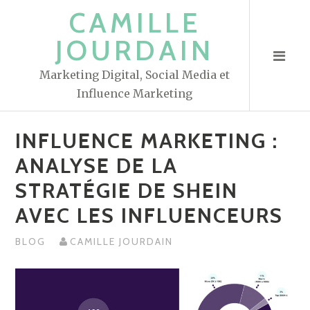
S
CAMILLE
k
JOURDAIN
i
p
Marketing Digital, Social Media et
t
Influence Marketing
o
c
INFLUENCE MARKETING :
o
n
ANALYSE DE LA
t
STRATÉGIE DE SHEIN
e
AVEC LES INFLUENCEURS
n
t
BLOG
CAMILLE JOURDAIN