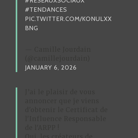
#RÉSEAUXSOCIAUX
C
#TENDANCES
L
PIC.TWITTER.COM/KONULXX
E
BNG
— Camille Jourdain
(@camillejourdain)
JANUARY 6, 2026
J’ai le plaisir de vous
annoncer que je viens
d'obtenir le Certificat de
l'Influence Responsable
de l'ARPP !
Oui, les créateurs de