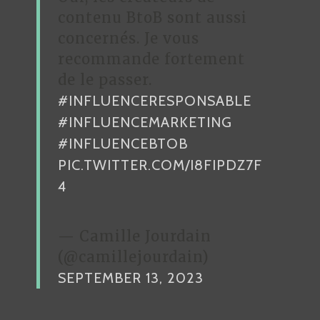
contenu BtoB sont aussi
concernés. Je vous
recommande fortement
de le passer.
#INFLUENCERESPONSABLE
#INFLUENCEMARKETING
#INFLUENCEBTOB
PIC.TWITTER.COM/I8FIPDZ7F
4
— Camille Jourdain
(@camillejourdain)
SEPTEMBER 13, 2023