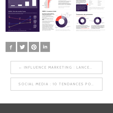
Facebook
Twitter
Pinterest
LinkedIn
INFLUENCE MARKETING : LANCEMENT DE LA 2ÈME ÉDITION DU LIVRE ÉDITÉ CHEZ KAWA
N
A
SOCIAL MEDIA : 10 TENDANCES POUR 2023
V
I
G