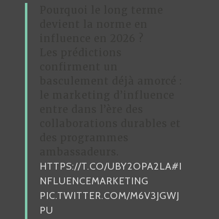
Pourquoi le long terme
devient la norme en
influence en 2026 ?
Les prédictions
confirment un
basculement déjà amorcé :
le marketing d’influence
entre dans l’ère des
collaborations durables et
des programmes
ambassadeurs.
HTTPS://T.CO/UBY2OPA2LA
#I
NFLUENCEMARKETING
PIC.TWITTER.COM/M6V3JGWJ
PU