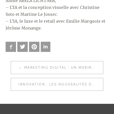
Annie ABELA LICHTNER,
– L’IA et la conception visuelle avec Christine
Soto et Martine Le Jossec.
– L’IA, le luxe et le retail avec Emilie Marquois et
Jérôme Monange.
Facebook
Twitter
Pinterest
LinkedIn
MARKETING DIGITAL : UN WEBINAR DE BRANDWATCH POUR DÉCRYPTER LES TENDANCES 2024
N
A
INNOVATION : LES NOUVEAUTÉS DE VIVATECH, ÉDITION 2024
V
I
G