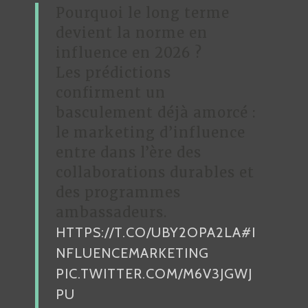
Pourquoi le long terme
devient la norme en
influence en 2026 ?
Les prédictions
confirment un
basculement déjà amorcé :
le marketing d’influence
entre dans l’ère des
collaborations durables et
des programmes
ambassadeurs.
HTTPS://T.CO/UBY2OPA2LA
#I
NFLUENCEMARKETING
PIC.TWITTER.COM/M6V3JGWJ
PU