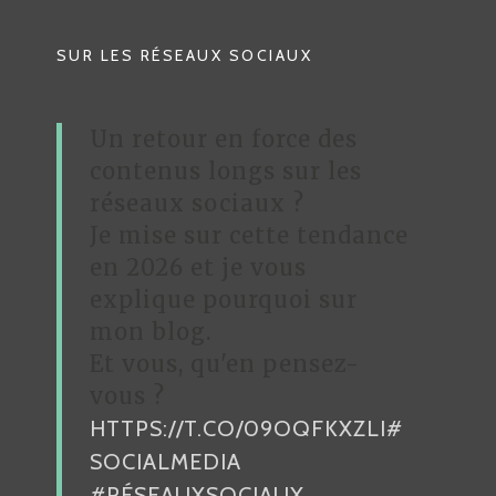
A
T
SUR LES RÉSEAUX SOCIAUX
I
O
Un retour en force des
N
contenus longs sur les
D
réseaux sociaux ?
Je mise sur cette tendance
E
en 2026 et je vous
L
explique pourquoi sur
’
mon blog.
A
Et vous, qu'en pensez-
R
vous ?
HTTPS://T.CO/09OQFKXZLI
#
T
SOCIALMEDIA
I
#RÉSEAUXSOCIAUX