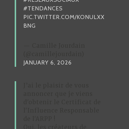
C
#TENDANCES
L
PIC.TWITTER.COM/KONULXX
E
BNG
— Camille Jourdain
(@camillejourdain)
JANUARY 6, 2026
J’ai le plaisir de vous
annoncer que je viens
d'obtenir le Certificat de
l'Influence Responsable
de l'ARPP !
Oui, les créateurs de