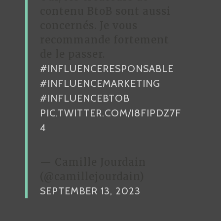
contenu BtoB sont aussi
concernés. Je vous
recommande fortement
de le passer.
#INFLUENCERESPONSABLE
#INFLUENCEMARKETING
#INFLUENCEBTOB
PIC.TWITTER.COM/I8FIPDZ7F
4
— Camille Jourdain
(@camillejourdain)
SEPTEMBER 13, 2023