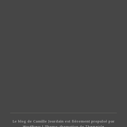
Le blog de Camille Jourdain est fièrement propulsé par
WordPress
| Theme: themotion de
Themeisle