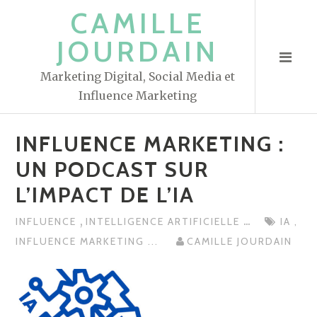
S
CAMILLE
k
JOURDAIN
i
p
Marketing Digital, Social Media et
t
Influence Marketing
o
c
INFLUENCE MARKETING :
o
n
UN PODCAST SUR
t
L’IMPACT DE L’IA
e
n
,
...
INFLUENCE
INTELLIGENCE ARTIFICIELLE
IA
,
t
INFLUENCE MARKETING
...
CAMILLE JOURDAIN