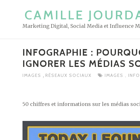
S
CAMILLE JOURD
k
i
Marketing Digital, Social Media et Influence 
p
t
o
INFOGRAPHIE : POURQU
c
IGNORER LES MÉDIAS S
o
n
,
IMAGES
RÉSEAUX SOCIAUX
IMAGES
,
INF
t
e
n
50 chiffres et informations sur les médias soci
t