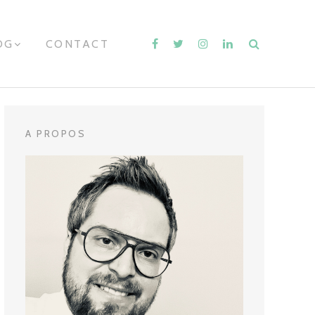
OG
E
CONTACT
X
P
A
N
D
C
H
A PROPOS
I
L
D
M
E
N
U