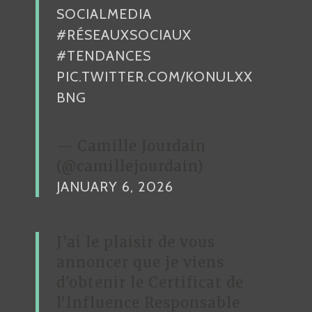
SOCIALMEDIA
#RÉSEAUXSOCIAUX
#TENDANCES
PIC.TWITTER.COM/KONULXX
BNG
— Camille Jourdain
(@camillejourdain)
JANUARY 6, 2026
J’ai le plaisir de vous
annoncer que je viens
d'obtenir le Certificat de
l'Influence Responsable