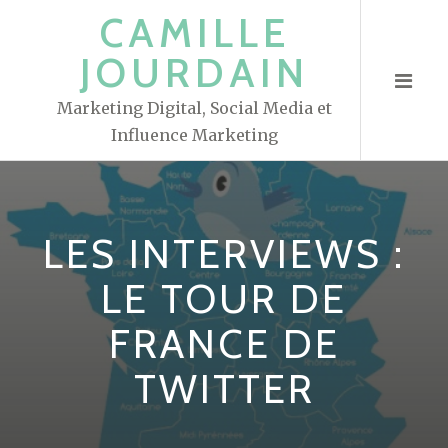
S
CAMILLE
k
JOURDAIN
i
p
Marketing Digital, Social Media et
t
Influence Marketing
o
c
o
n
LES INTERVIEWS :
t
e
LE TOUR DE
n
FRANCE DE
t
TWITTER