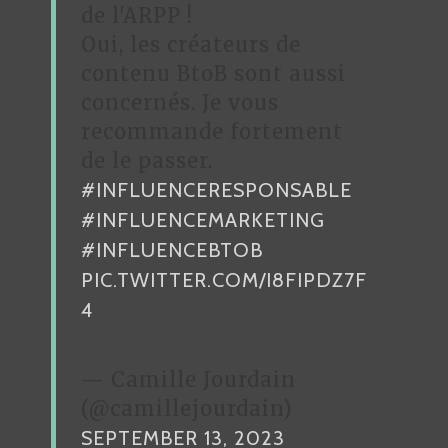
de l'ARPP !
Oui, les créateurs de
contenu BtoB sont aussi
concernés. Je vous
recommande fortement
de le passer.
#INFLUENCERESPONSABLE
#INFLUENCEMARKETING
#INFLUENCEBTOB
PIC.TWITTER.COM/I8FIPDZ7F
4
— Camille Jourdain
(@camillejourdain)
SEPTEMBER 13, 2023