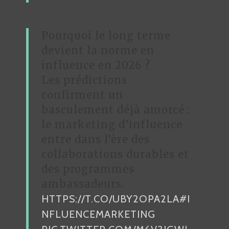
Pourquoi le long terme
devient la norme en
influence en 2026 ?
Les prédictions
confirment un
basculement déjà amorcé :
le marketing d’influence
entre dans l’ère des
collaborations durables et
des programmes
ambassadeurs.
HTTPS://T.CO/UBY2OPA2LA
#I
NFLUENCEMARKETING