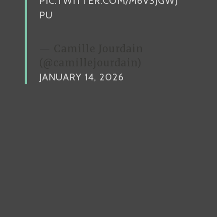
PIC.TWITTER.COM/M6V3JGWJ
PU
— Camille Jourdain
(@camillejourdain)
JANUARY 14, 2026