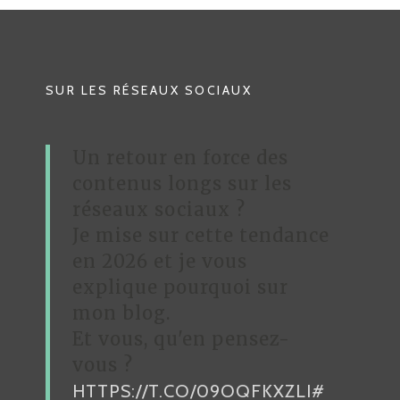
SUR LES RÉSEAUX SOCIAUX
Un retour en force des
contenus longs sur les
réseaux sociaux ?
Je mise sur cette tendance
en 2026 et je vous
explique pourquoi sur
mon blog.
Et vous, qu'en pensez-
vous ?
HTTPS://T.CO/09OQFKXZLI
#