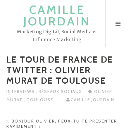
S
CAMILLE
k
JOURDAIN
i
p
Marketing Digital, Social Media et
t
Influence Marketing
o
c
LE TOUR DE FRANCE DE
o
n
TWITTER : OLIVIER
t
MURAT DE TOULOUSE
e
n
,
INTERVIEWS
RÉSEAUX SOCIAUX
OLIVIER
t
MURAT
,
TOULOUSE
...
CAMILLE JOURDAIN
1. BONJOUR OLIVIER, PEUX-TU TE PRÉSENTER
RAPIDEMENT ?