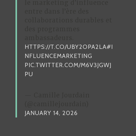
le marketing d’influence
entre dans l’ère des
collaborations durables et
des programmes
ambassadeurs.
HTTPS://T.CO/UBY2OPA2LA
#I
NFLUENCEMARKETING
PIC.TWITTER.COM/M6V3JGWJ
PU
— Camille Jourdain
(@camillejourdain)
JANUARY 14, 2026