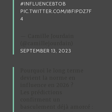
#INFLUENCEBTOB
PIC.TWITTER.COM/I8FIPDZ7F
4
— Camille Jourdain
(@camillejourdain)
SEPTEMBER 13, 2023
Pourquoi le long terme
devient la norme en
influence en 2026 ?
Les prédictions
confirment un
basculement déjà amorcé :