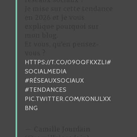
Je mise sur cette tendance
E
en 2026 et je vous
L
explique pourquoi sur
’
mon blog.
A
Et vous, qu'en pensez-
R
vous ?
HTTPS://T.CO/09OQFKXZLI
#
T
SOCIALMEDIA
I
#RÉSEAUXSOCIAUX
C
#TENDANCES
L
PIC.TWITTER.COM/KONULXX
E
BNG
— Camille Jourdain