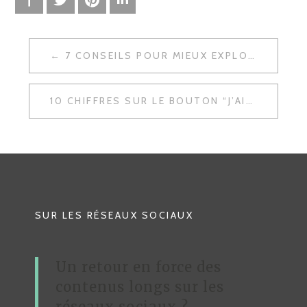
7 CONSEILS POUR MIEUX EXPLOITER LES MÉDIAS SOCIAUX
N
A
10 CHIFFRES SUR LE BOUTON “J’AIME” DE FACEBOOK
V
I
G
A
T
SUR LES RÉSEAUX SOCIAUX
I
O
Un retour en force des
N
contenus longs sur les
D
réseaux sociaux ?