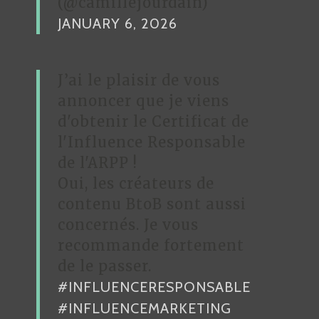
(@camillejourdain)
JANUARY 6, 2026
J’ai le plaisir de vous
annoncer que je viens
d'obtenir le Certificat de
l'Influence Responsable
de l'ARPP !
Oui, les créateurs de
contenu BtoB sont aussi
concernés. Je vous
recommande fortement
de le passer.
#INFLUENCERESPONSABLE
#INFLUENCEMARKETING