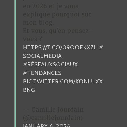
en 2026 et je vous
L
explique pourquoi sur
’
mon blog.
A
Et vous, qu'en pensez-
R
vous ?
HTTPS://T.CO/09OQFKXZLI
#
T
SOCIALMEDIA
I
#RÉSEAUXSOCIAUX
C
#TENDANCES
L
PIC.TWITTER.COM/KONULXX
E
BNG
— Camille Jourdain
(@camillejourdain)
JANUARY 6, 2026