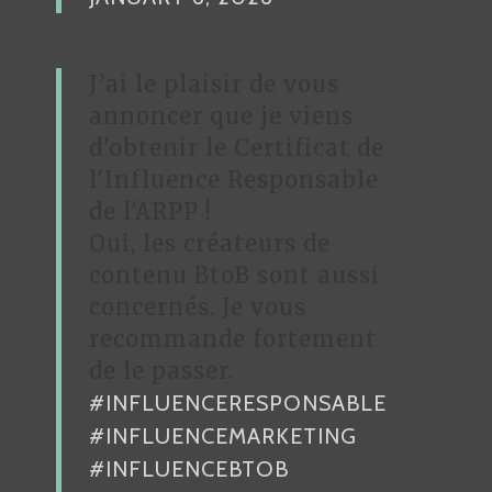
J’ai le plaisir de vous
annoncer que je viens
d'obtenir le Certificat de
l'Influence Responsable
de l'ARPP !
Oui, les créateurs de
contenu BtoB sont aussi
concernés. Je vous
recommande fortement
de le passer.
#INFLUENCERESPONSABLE
#INFLUENCEMARKETING
#INFLUENCEBTOB