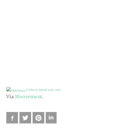
|
View
|
Upload your own
Via
Moovement
.
Facebook
Twitter
Pinterest
LinkedIn