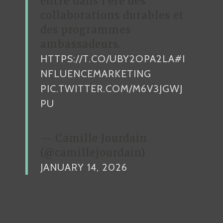
entre dans l’ère des
collaborations durables et
des programmes
ambassadeurs.
HTTPS://T.CO/UBY2OPA2LA
#I
NFLUENCEMARKETING
PIC.TWITTER.COM/M6V3JGWJ
PU
— Camille Jourdain
(@camillejourdain)
JANUARY 14, 2026