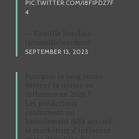
PIC.TWITTER.COM/I8FIPDZ7F
4
— Camille Jourdain
(@camillejourdain)
SEPTEMBER 13, 2023
Pourquoi le long terme
devient la norme en
influence en 2026 ?
Les prédictions
confirment un
basculement déjà amorcé :
le marketing d’influence