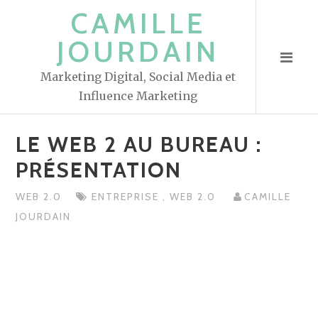
S
CAMILLE
k
JOURDAIN
i
p
Marketing Digital, Social Media et
t
Influence Marketing
o
c
LE WEB 2 AU BUREAU :
o
n
PRÉSENTATION
t
WEB 2.0
ENTREPRISE
,
WEB 2.0
CAMILLE
e
JOURDAIN
n
t