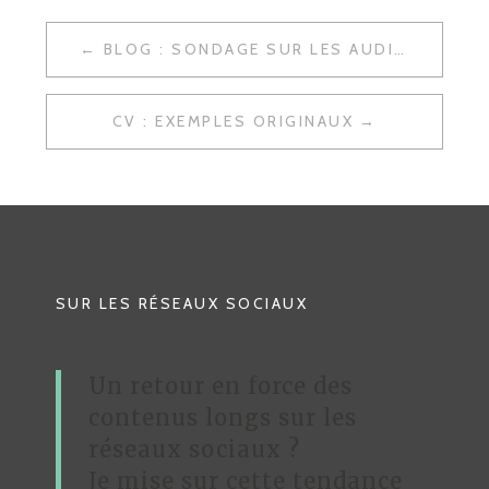
BLOG : SONDAGE SUR LES AUDIENCES
N
A
CV : EXEMPLES ORIGINAUX
V
I
G
A
T
SUR LES RÉSEAUX SOCIAUX
I
O
Un retour en force des
N
contenus longs sur les
D
réseaux sociaux ?
Je mise sur cette tendance
E