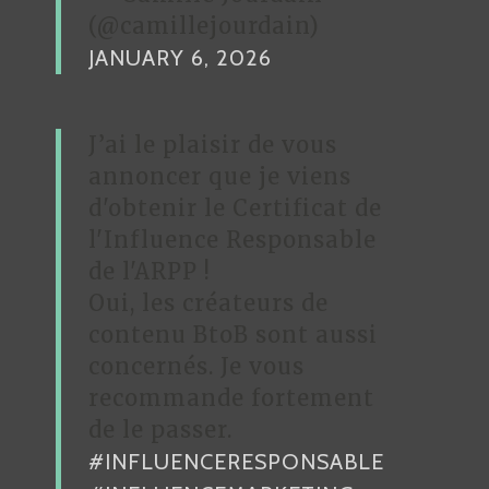
(@camillejourdain)
JANUARY 6, 2026
J’ai le plaisir de vous
annoncer que je viens
d'obtenir le Certificat de
l'Influence Responsable
de l'ARPP !
Oui, les créateurs de
contenu BtoB sont aussi
concernés. Je vous
recommande fortement
de le passer.
#INFLUENCERESPONSABLE