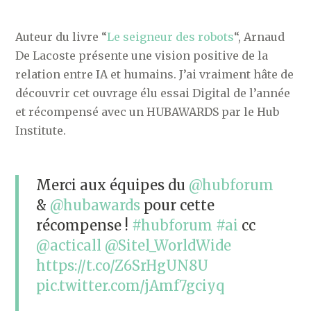
Auteur du livre “
Le seigneur des robots
“, Arnaud
De Lacoste présente une vision positive de la
relation entre IA et humains. J’ai vraiment hâte de
découvrir cet ouvrage élu essai Digital de l’année
et récompensé avec un HUBAWARDS par le Hub
Institute.
Merci aux équipes du
@hubforum
&
@hubawards
pour cette
récompense !
#hubforum
#ai
cc
@acticall
@Sitel_WorldWide
https://t.co/Z6SrHgUN8U
pic.twitter.com/jAmf7gciyq