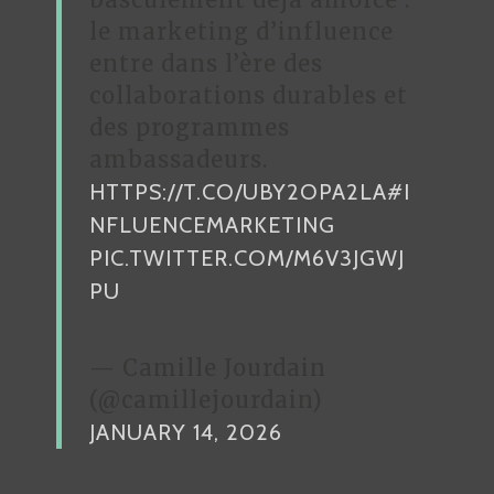
le marketing d’influence
entre dans l’ère des
collaborations durables et
des programmes
ambassadeurs.
HTTPS://T.CO/UBY2OPA2LA
#I
NFLUENCEMARKETING
PIC.TWITTER.COM/M6V3JGWJ
PU
— Camille Jourdain
(@camillejourdain)
JANUARY 14, 2026