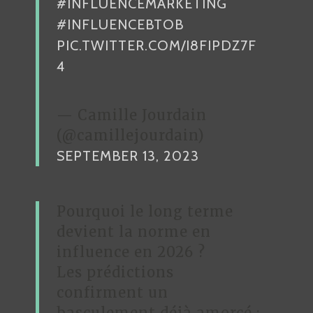
#INFLUENCEMARKETING
#INFLUENCEBTOB
PIC.TWITTER.COM/I8FIPDZ7F
4
— Camille Jourdain
(@camillejourdain)
SEPTEMBER 13, 2023
Pourquoi le long terme
devient la norme en
influence en 2026 ?
Les prédictions
confirment un
basculement déjà amorcé :