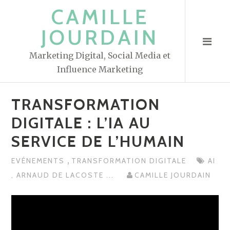
S
CAMILLE
k
JOURDAIN
i
p
Marketing Digital, Social Media et
t
Influence Marketing
o
c
TRANSFORMATION
o
n
DIGITALE : L’IA AU
t
SERVICE DE L’HUMAIN
e
n
,
EVÉNEMENTS
TRANSFORMATION DIGITALE
AI
t
,
ARNAUD DE LACOSTE
...
CAMILLE JOURDAIN