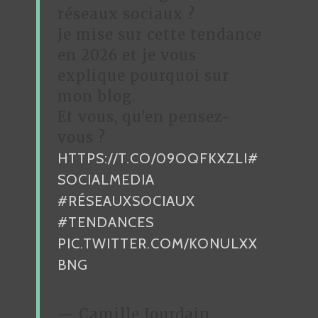
D
réseaux sociaux ?
Je mise sur cette tendance
E
en 2026 et je vous
L
explique pourquoi sur
’
mon blog.
A
Et vous, qu'en pensez-
R
vous ?
HTTPS://T.CO/09OQFKXZLI
#
T
SOCIALMEDIA
I
#RÉSEAUXSOCIAUX
C
#TENDANCES
L
PIC.TWITTER.COM/KONULXX
E
BNG
— Camille Jourdain