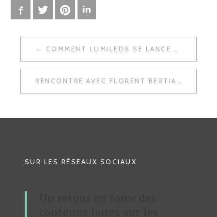
Facebook
Twitter
Pinterest
LinkedIn
COMMENT LUMILEDS SE LANCE ET FÉDÈRE SUR FACEBOOK ?
N
A
RENCONTRE AVEC FLORENT BERTIAUX : NETWORKING, NOWCOWORKING, MADE IN LILLE
V
I
G
A
T
SUR LES RÉSEAUX SOCIAUX
I
O
Un retour en force des
N
contenus longs sur les