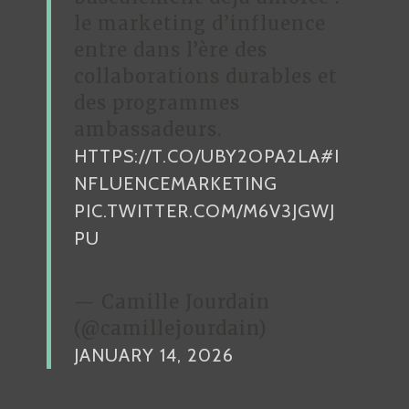
le marketing d’influence
entre dans l’ère des
collaborations durables et
des programmes
ambassadeurs.
HTTPS://T.CO/UBY2OPA2LA
#I
NFLUENCEMARKETING
PIC.TWITTER.COM/M6V3JGWJ
PU
— Camille Jourdain
(@camillejourdain)
JANUARY 14, 2026