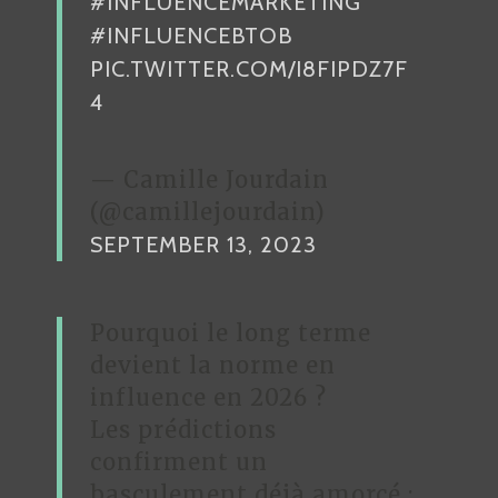
#INFLUENCEMARKETING
#INFLUENCEBTOB
PIC.TWITTER.COM/I8FIPDZ7F
4
— Camille Jourdain
(@camillejourdain)
SEPTEMBER 13, 2023
Pourquoi le long terme
devient la norme en
influence en 2026 ?
Les prédictions
confirment un
basculement déjà amorcé :