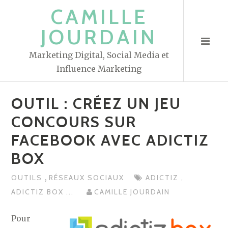
S
CAMILLE
k
JOURDAIN
i
p
Marketing Digital, Social Media et
t
Influence Marketing
o
c
OUTIL : CRÉEZ UN JEU
o
n
CONCOURS SUR
t
FACEBOOK AVEC ADICTIZ
e
BOX
n
t
,
OUTILS
RÉSEAUX SOCIAUX
ADICTIZ
,
ADICTIZ BOX
...
CAMILLE JOURDAIN
Pour