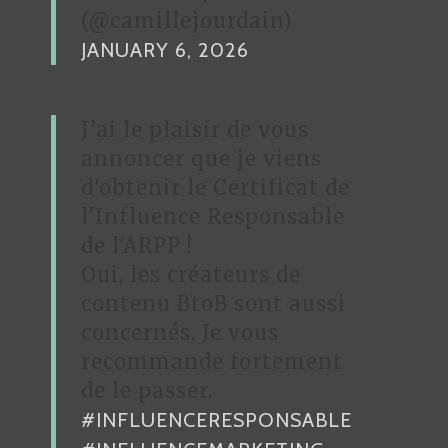
(@camillejourdain)
JANUARY 6, 2026
J’ai le plaisir de vous
annoncer que je viens
d'obtenir le Certificat de
l'Influence Responsable
de l'ARPP !
Oui, les créateurs de
contenu BtoB sont aussi
concernés. Je vous
recommande fortement
de le passer.
#INFLUENCERESPONSABLE