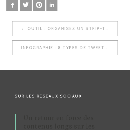
Facebook
Twitter
Pinterest
LinkedIn
OUTIL : ORGANISEZ UN STRIP-TWEET AVEC LIKEABIRDAPPS
N
A
INFOGRAPHIE : 8 TYPES DE TWEETS QUI GÉNÈRENT DE L’ENGAGEMENT
V
I
G
A
T
SUR LES RÉSEAUX SOCIAUX
I
O
Un retour en force des
N
contenus longs sur les