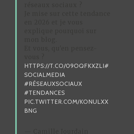
D
réseaux sociaux ?
Je mise sur cette tendance
E
en 2026 et je vous
L
explique pourquoi sur
’
mon blog.
A
Et vous, qu'en pensez-
R
vous ?
HTTPS://T.CO/09OQFKXZLI
#
T
SOCIALMEDIA
I
#RÉSEAUXSOCIAUX
C
#TENDANCES
L
PIC.TWITTER.COM/KONULXX
E
BNG
— Camille Jourdain