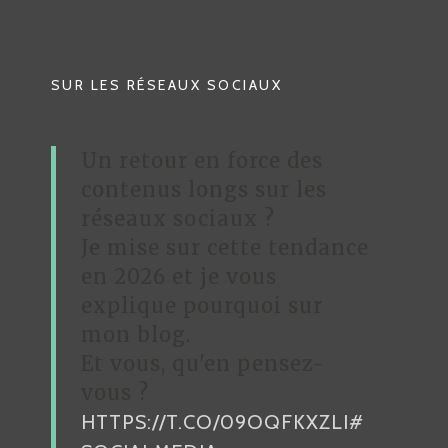
G
A
T
SUR LES RÉSEAUX SOCIAUX
I
O
Un retour en force des
N
contenus longs sur les
D
réseaux sociaux ?
Je mise sur cette tendance
E
en 2026 et je vous
L
explique pourquoi sur
’
mon blog.
A
Et vous, qu'en pensez-
R
vous ?
HTTPS://T.CO/09OQFKXZLI
#
T