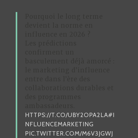
Pourquoi le long terme
devient la norme en
influence en 2026 ?
Les prédictions
confirment un
basculement déjà amorcé :
le marketing d’influence
entre dans l’ère des
collaborations durables et
des programmes
ambassadeurs.
HTTPS://T.CO/UBY2OPA2LA
#I
NFLUENCEMARKETING
PIC.TWITTER.COM/M6V3JGWJ