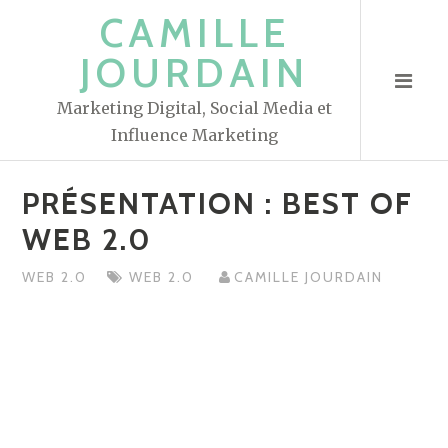
S
CAMILLE
k
JOURDAIN
i
p
Marketing Digital, Social Media et
t
Influence Marketing
o
c
PRÉSENTATION : BEST OF
o
n
WEB 2.0
t
WEB 2.0
WEB 2.0
CAMILLE JOURDAIN
e
n
t