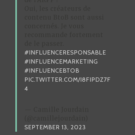
Oui, les créateurs de
contenu BtoB sont aussi
concernés. Je vous
recommande fortement
de le passer.
#INFLUENCERESPONSABLE
#INFLUENCEMARKETING
#INFLUENCEBTOB
PIC.TWITTER.COM/I8FIPDZ7F
4
— Camille Jourdain
(@camillejourdain)
SEPTEMBER 13, 2023