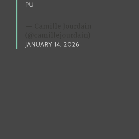
PU
— Camille Jourdain
(@camillejourdain)
JANUARY 14, 2026