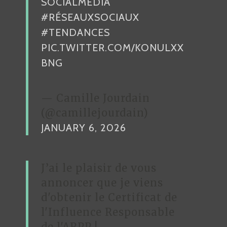
SOCIALMEDIA
I
#RÉSEAUXSOCIAUX
C
#TENDANCES
L
PIC.TWITTER.COM/KONULXX
E
BNG
— Camille Jourdain
(@camillejourdain)
JANUARY 6, 2026
J’ai le plaisir de vous
annoncer que je viens
d'obtenir le Certificat de
l'Influence Responsable
de l'ARPP !