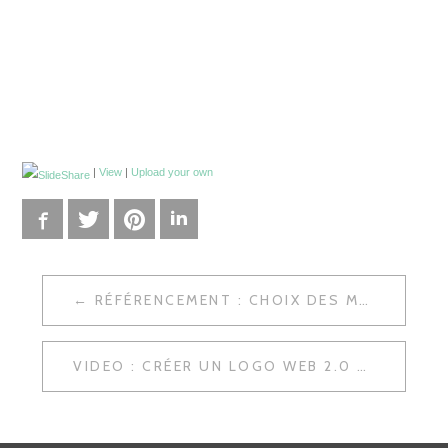
|
View
|
Upload your own
Facebook
Twitter
Pinterest
LinkedIn
RÉFÉRENCEMENT : CHOIX DES MOTS CLÉS
N
A
VIDEO : CRÉER UN LOGO WEB 2.0 AVEC PHOTOSHOP
V
I