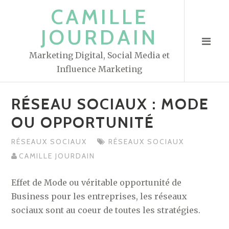
S
CAMILLE
k
JOURDAIN
i
p
Marketing Digital, Social Media et
t
Influence Marketing
o
c
RÉSEAU SOCIAUX : MODE
o
n
OU OPPORTUNITÉ
t
RÉSEAUX SOCIAUX
RÉSEAUX SOCIAUX
e
CAMILLE JOURDAIN
n
t
Effet de Mode ou véritable opportunité de
Business pour les entreprises, les réseaux
sociaux sont au coeur de toutes les stratégies.