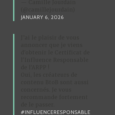
— Camille Jourdain
(@camillejourdain)
JANUARY 6, 2026
J’ai le plaisir de vous
annoncer que je viens
d'obtenir le Certificat de
l'Influence Responsable
de l'ARPP !
Oui, les créateurs de
contenu BtoB sont aussi
concernés. Je vous
recommande fortement
de le passer.
#INFLUENCERESPONSABLE