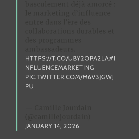
basculement déjà amorcé :
le marketing d’influence
entre dans l’ère des
collaborations durables et
des programmes
ambassadeurs.
HTTPS://T.CO/UBY2OPA2LA
#I
NFLUENCEMARKETING
PIC.TWITTER.COM/M6V3JGWJ
PU
— Camille Jourdain
(@camillejourdain)
JANUARY 14, 2026