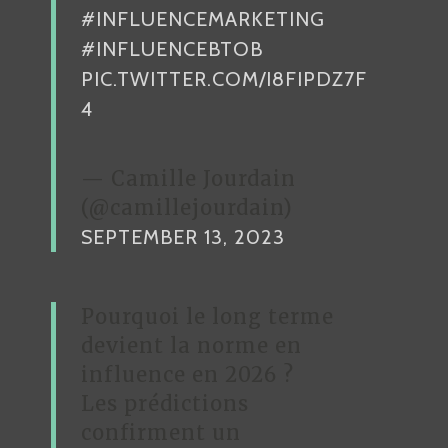
#INFLUENCEMARKETING
#INFLUENCEBTOB
PIC.TWITTER.COM/I8FIPDZ7F
4
— Camille Jourdain
(@camillejourdain)
SEPTEMBER 13, 2023
Pourquoi le long terme
devient la norme en
influence en 2026 ?
Les prédictions
confirment un