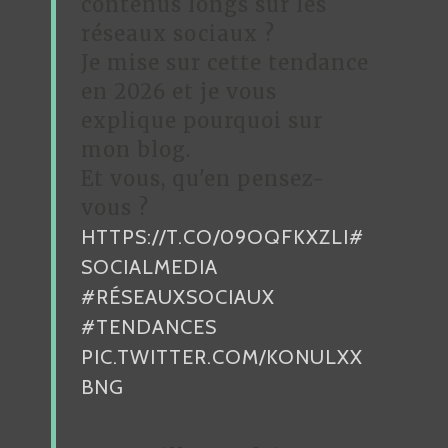
contenus longs sur les
D
réseaux sociaux ?
Je mise sur cette tendance
E
en 2026 et je vous
L
explique pourquoi sur
’
mon blog.
A
Et vous, qu'en pensez-
R
vous ?
HTTPS://T.CO/09OQFKXZLI
#
T
SOCIALMEDIA
I
#RÉSEAUXSOCIAUX
C
#TENDANCES
L
PIC.TWITTER.COM/KONULXX
E
BNG