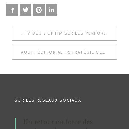
Facebook
Twitter
Pinterest
LinkedIn
VIDÉO : OPTIMISER LES PERFORMANCES D'UN SITE WEB
N
A
AUDIT ÉDITORIAL : STRATÉGIE GESTION DE PROJET WEB
V
I
G
A
T
SUR LES RÉSEAUX SOCIAUX
I
O
Un retour en force des
N