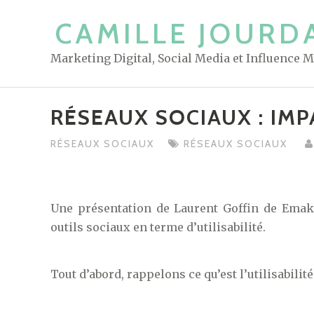
S
CAMILLE JOURD
k
i
Marketing Digital, Social Media et Influence 
p
t
o
RÉSEAUX SOCIAUX : IMPA
c
o
RÉSEAUX SOCIAUX
RÉSEAUX SOCIAUX
n
t
e
Une présentation de Laurent Goffin de Emaki
n
outils sociaux en terme d’utilisabilité.
t
Tout d’abord, rappelons ce qu’est l’utilisabilité 