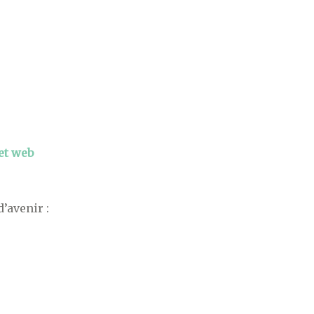
jet web
d’avenir :