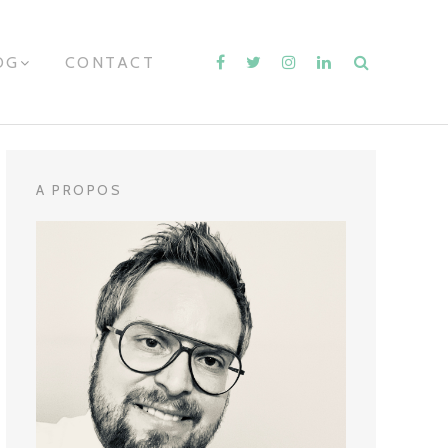
OG
E
CONTACT
X
P
A
N
D
C
H
A PROPOS
I
L
D
M
E
N
U