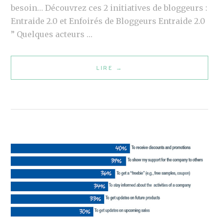
besoin… Découvrez ces 2 initiatives de bloggeurs :
T
Entraide 2.0 et Enfoirés de Bloggeurs Entraide 2.0
L
” Quelques acteurs …
I
N
K
LIRE
L
→
É
E
C
S
E
B
T
L
T
O
E
G
A
G
N
E
N
U
É
R
E
S