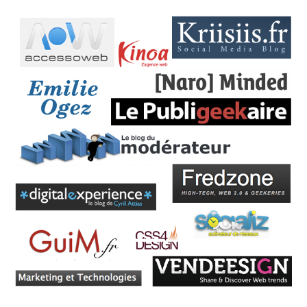
M
E
N
T
:
A
P
É
R
O
B
L
O
G
E
N
N