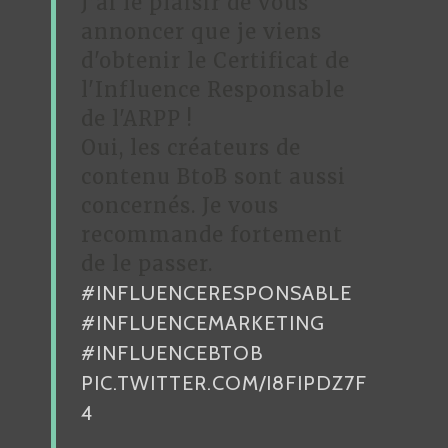
J’ai le plaisir de vous
annoncer que je viens
d'obtenir le Certificat de
l'Influence Responsable
de l'ARPP !
Oui, les créateurs de
contenu BtoB sont aussi
concernés. Je vous
recommande fortement
de le passer.
#INFLUENCERESPONSABLE
#INFLUENCEMARKETING
#INFLUENCEBTOB
PIC.TWITTER.COM/I8FIPDZ7F
4