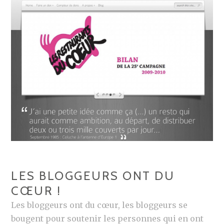
E
É
M
O
T
I
O
N
2
–
I
L
S
LES BLOGGEURS ONT DU
M
CŒUR !
’
Les bloggeurs ont du cœur, les bloggeurs se
O
bougent pour soutenir les personnes qui en ont
N