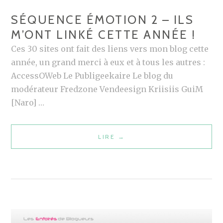
O
SÉQUENCE ÉMOTION 2 – ILS
R
M’ONT LINKÉ CETTE ANNÉE !
D
Ces 30 sites ont fait des liens vers mon blog cette
C
année, un grand merci à eux et à tous les autres :
E
AccessOWeb Le Publigeekaire Le blog du
S
modérateur Fredzone Vendeesign Kriisiis GuiM
O
[Naro] …
I
R
S
LIRE
S
→
U
É
R
Q
L
U
I
E
L
N
L
C
E