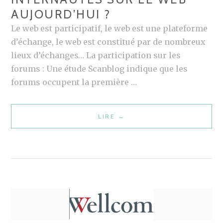
AUJOURD’HUI ?
C
J
Le web est participatif, le web est une plateforme
E
d’échange, le web est constitué par de nombreux
S
lieux d’échanges… La participation sur les
U
forums : Une étude Scanblog indique que les
I
forums occupent la première …
S
–
LIRE
C
→
F
O
A
M
C
M
E
E
B
N
O
T
O
P
K