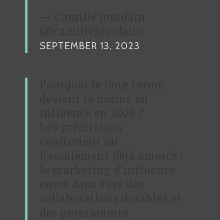
— Camille Jourdain
(@camillejourdain)
SEPTEMBER 13, 2023
Pourquoi le long terme
devient la norme en
influence en 2026 ?
Les prédictions
confirment un
basculement déjà amorcé :
le marketing d’influence
entre dans l’ère des
collaborations durables et
des programmes