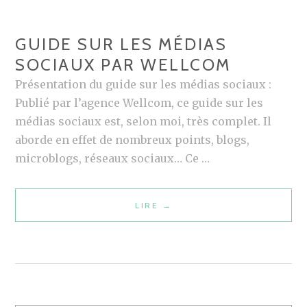
A
R
T
GUIDE SUR LES MÉDIAS
I
SOCIAUX PAR WELLCOM
C
Présentation du guide sur les médias sociaux :
I
Publié par l’agence Wellcom, ce guide sur les
P
médias sociaux est, selon moi, très complet. Il
E
aborde en effet de nombreux points, blogs,
N
microblogs, réseaux sociaux… Ce …
T
L
E
LIRE
G
→
S
U
I
I
N
D
T
E
E
S