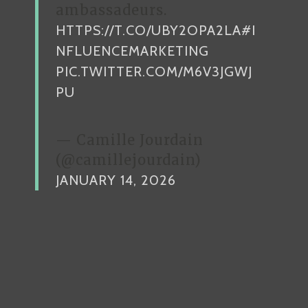
ambassadeurs.
HTTPS://T.CO/UBY2OPA2LA
#I
NFLUENCEMARKETING
PIC.TWITTER.COM/M6V3JGWJ
PU
— Camille Jourdain
(@camillejourdain)
JANUARY 14, 2026