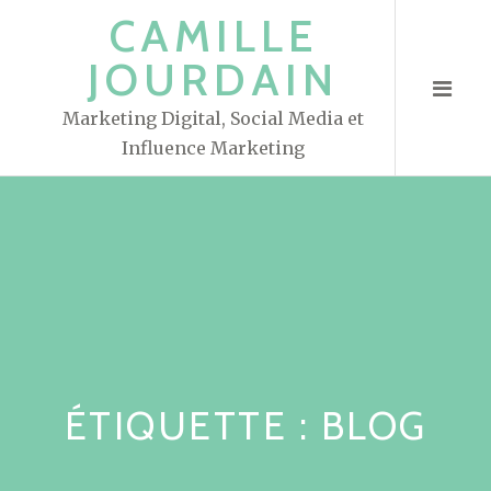
S
CAMILLE
k
JOURDAIN
i
p
Marketing Digital, Social Media et
t
Influence Marketing
o
c
o
n
t
e
n
t
ÉTIQUETTE : BLOG