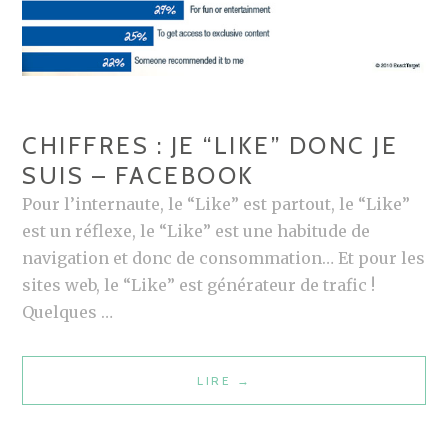
!
O
N
T
D
U
CHIFFRES : JE “LIKE” DONC JE
C
SUIS – FACEBOOK
Œ
Pour l’internaute, le “Like” est partout, le “Like”
U
est un réflexe, le “Like” est une habitude de
R
navigation et donc de consommation… Et pour les
!
sites web, le “Like” est générateur de trafic !
Quelques …
LIRE
C
→
H
I