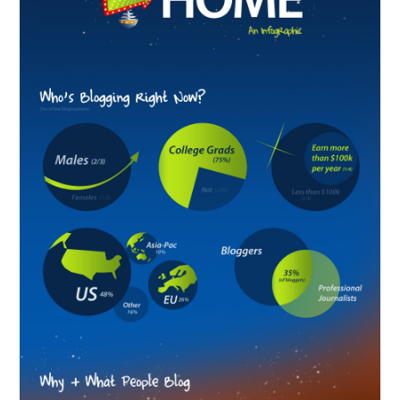
T
I
R
N
E
A
–
L
E
M
I
S
S
I
O
N
S
D
’
É
C