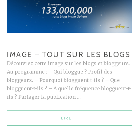
E
U
R
S
D
U
IMAGE – TOUT SUR LES BLOGS
B
Découvrez cette image sur les blogs et bloggeurs.
U
Au programme : – Qui bloggue ? Profil des
Z
bloggeurs. – Pourquoi blogguent-t-ils ? – Que
Z
blogguent-t-ils ? – A quelle fréquence blogguent-t-
ils ? Partager la publication …
LIRE
I
→
M
A