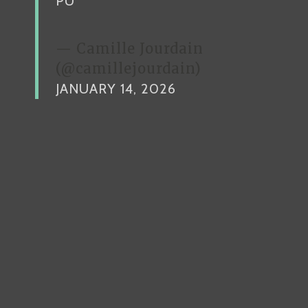
PU
— Camille Jourdain
(@camillejourdain)
JANUARY 14, 2026