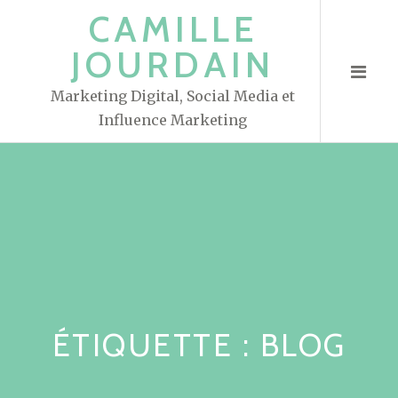
S
CAMILLE
k
JOURDAIN
i
p
Marketing Digital, Social Media et
t
Influence Marketing
o
c
o
n
t
e
n
t
ÉTIQUETTE : BLOG