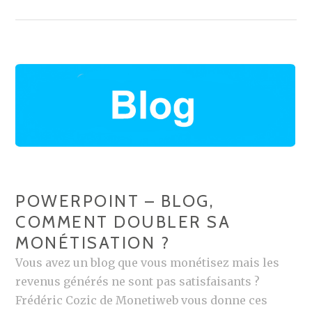
E
R
P
O
I
N
T
–
1
0
POWERPOINT – BLOG,
C
COMMENT DOUBLER SA
H
MONÉTISATION ?
I
Vous avez un blog que vous monétisez mais les
F
revenus générés ne sont pas satisfaisants ?
F
Frédéric Cozic de Monetiweb vous donne ces
R