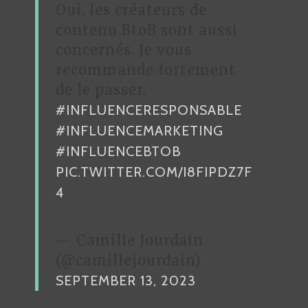
Oui, les créateurs de
contenu BtoB sont aussi
concernés. Je vous
recommande fortement
de le passer.
#INFLUENCERESPONSABLE
#INFLUENCEMARKETING
#INFLUENCEBTOB
PIC.TWITTER.COM/I8FIPDZ7F
4
— Camille Jourdain
(@camillejourdain)
SEPTEMBER 13, 2023