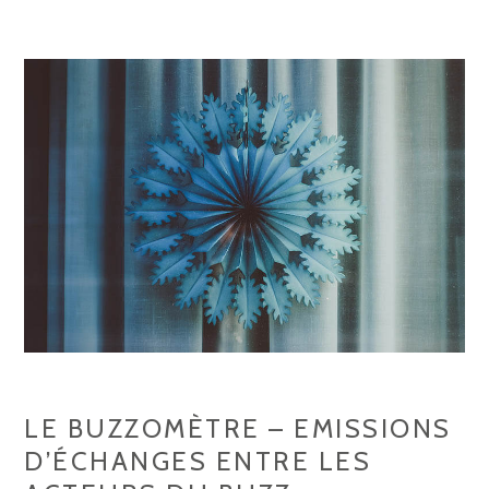
–
D
E
V
E
N
E
Z
C
E
L
E
B
R
LE BUZZOMÈTRE – EMISSIONS
E
D’ÉCHANGES ENTRE LES
.