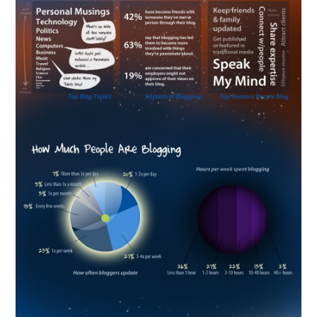
H
A
N
G
E
S
E
N
T
R
E
L
E
S
A
C
T