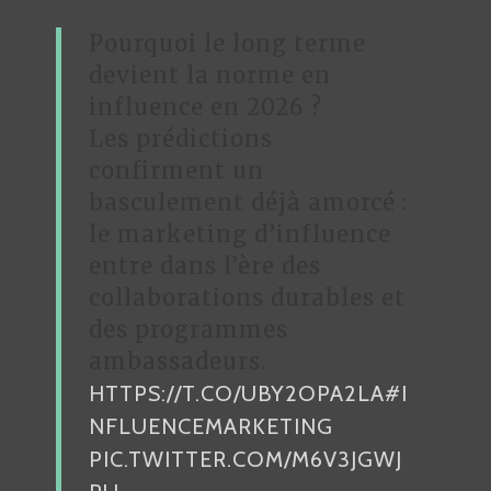
Pourquoi le long terme
devient la norme en
influence en 2026 ?
Les prédictions
confirment un
basculement déjà amorcé :
le marketing d’influence
entre dans l’ère des
collaborations durables et
des programmes
ambassadeurs.
HTTPS://T.CO/UBY2OPA2LA
#I
NFLUENCEMARKETING
PIC.TWITTER.COM/M6V3JGWJ