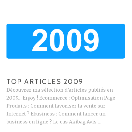
G
E
–
T
O
U
T
S
U
R
TOP ARTICLES 2009
L
Découvrez ma sélection d’articles publiés en
E
2009… Enjoy ! Ecommerce : Optimisation Page
S
Produits : Comment favoriser la vente sur
B
Internet ? Ebusiness : Comment lancer un
L
business en ligne ? Le cas Akibag Avis …
O
G