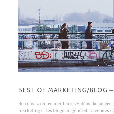
U
R
BEST OF MARKETING/BLOG –
Retrouvez ici les meilleures vidéos du succès 
marketing et les blogs en général. Devenues c