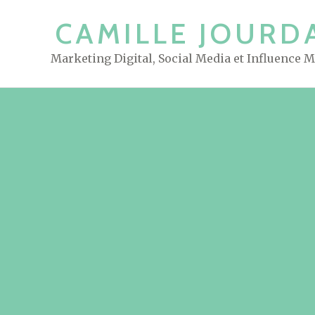
S
CAMILLE JOURD
k
i
Marketing Digital, Social Media et Influence 
p
t
o
c
o
n
t
e
n
t