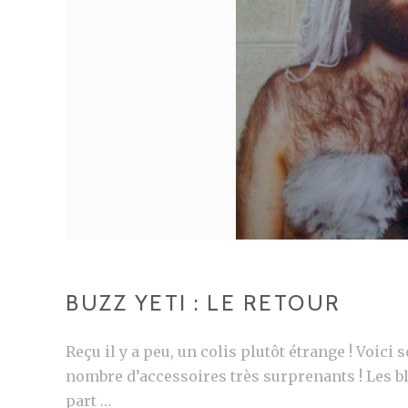
N
F
I
N
L
A
R
É
V
É
L
A
BUZZ YETI : LE RETOUR
T
I
Reçu il y a peu, un colis plutôt étrange ! Voic
O
nombre d’accessoires très surprenants ! Les bl
N
part …
!