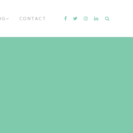
OG
E
CONTACT
X
P
A
N
D
C
H
I
L
D
M
E
N
U