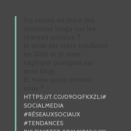
I
O
Un retour en force des
N
contenus longs sur les
D
réseaux sociaux ?
Je mise sur cette tendance
E
en 2026 et je vous
L
explique pourquoi sur
’
mon blog.
A
Et vous, qu'en pensez-
R
vous ?
HTTPS://T.CO/09OQFKXZLI
#
T
SOCIALMEDIA
I
#RÉSEAUXSOCIAUX
C
#TENDANCES
L