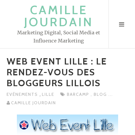
S
CAMILLE
k
JOURDAIN
i
p
Marketing Digital, Social Media et
t
Influence Marketing
o
c
WEB EVENT LILLE : LE
o
n
RENDEZ-VOUS DES
t
BLOGGEURS LILLOIS
e
n
,
EVÉNEMENTS
LILLE
BARCAMP
,
BLOG
...
t
CAMILLE JOURDAIN