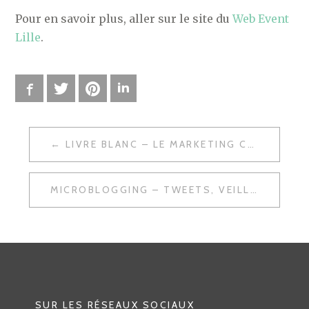
Pour en savoir plus, aller sur le site du
Web Event
Lille
.
Facebook
Twitter
Pinterest
LinkedIn
LIVRE BLANC – LE MARKETING COMPORTEMENTAL PAR EBG
N
A
MICROBLOGGING – TWEETS, VEILLE, SÉLECTION DE LIENS
V
I
G
A
T
SUR LES RÉSEAUX SOCIAUX