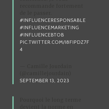
recommande fortement
de le passer.
#INFLUENCERESPONSABLE
#INFLUENCEMARKETING
#INFLUENCEBTOB
PIC.TWITTER.COM/I8FIPDZ7F
4
— Camille Jourdain
(@camillejourdain)
SEPTEMBER 13, 2023
Pourquoi le long terme
devient la norme en