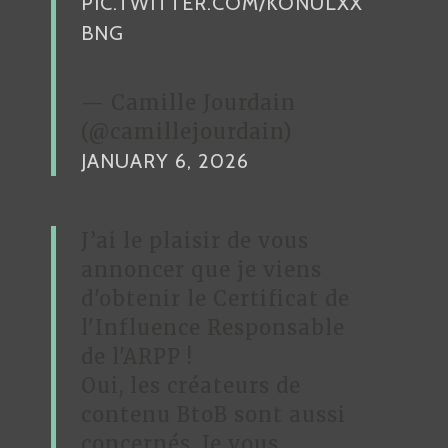
PIC.TWITTER.COM/KONULXX
E
BNG
— Camille Jourdain
(@camillejourdain)
JANUARY 6, 2026
J’ai le plaisir de vous
annoncer que je viens
d'obtenir le Certificat de
l'Influence Responsable
de l'ARPP !
Oui, les créateurs de
contenu BtoB sont aussi
concernés. Je vous