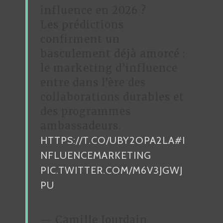
influence en 2026 ?
Les prédictions
confirment un
basculement déjà amorcé :
le marketing d’influence
entre dans l’ère des
collaborations durables et
des programmes
ambassadeurs.
HTTPS://T.CO/UBY2OPA2LA
#I
NFLUENCEMARKETING
PIC.TWITTER.COM/M6V3JGWJ
PU
— Camille Jourdain