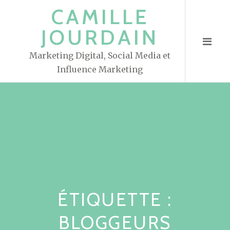
S
CAMILLE
k
JOURDAIN
i
p
Marketing Digital, Social Media et
t
Influence Marketing
o
c
o
n
t
e
n
t
ÉTIQUETTE :
BLOGGEURS