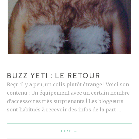
P
A
R
L
E
1
2
È
M
BUZZ YETI : LE RETOUR
E
Reçu il y a peu, un colis plutôt étrange ! Voici son
H
contenu : Un équipement avec un certain nombre
O
d’accessoires très surprenants ! Les bloggeurs
M
sont habitués à recevoir des infos de la part …
M
E
À
LIRE
B
→
L