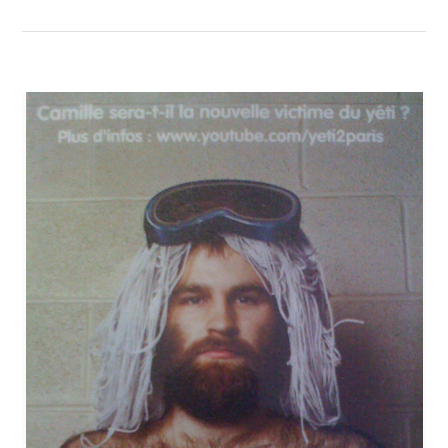
S
B
L
O
G
G
E
U
R
S
I
N
V
I
T
É
S