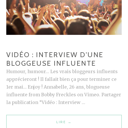
L
E
:
L
E
R
E
VIDÉO : INTERVIEW D’UNE
N
BLOGGEUSE INFLUENTE
D
E
Humour, humour… Les vrais bloggeurs influents
Z
apprécieront ! Il fallait bien ça pour terminer ce
-
1er mai… Enjoy ! Annabelle, 26 ans, blogueuse
V
influente from Bobby Freckles on Vimeo. Partager
O
la publication “Vidéo : Interview …
U
S
LIRE
V
→
D