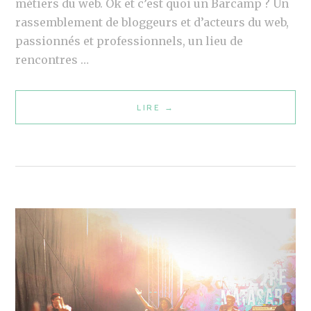
métiers du web. Ok et c’est quoi un Barcamp ? Un
E
rassemblement de bloggeurs et d’acteurs du web,
E
passionnés et professionnels, un lieu de
T
rencontres …
E
X
LIRE
W
→
P
E
L
B
I
E
C
V
A
E
T
N
I
T
O
L
N
I
S
L