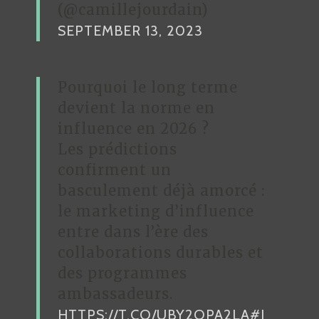
(@camillejourdain)
SEPTEMBER 13, 2023
Pourquoi le long terme
devient la norme en
influence en 2026 ?
Les prédictions
confirment un
basculement déjà amorcé :
le marketing d’influence
entre dans l’ère des
collaborations durables et
des programmes
ambassadeurs.
HTTPS://T.CO/UBY2OPA2LA
#I