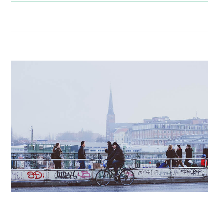
I
E
D
S
É
B
O
L
:
O
I
G
N
G
T
E
E
U
R
R
V
S
I
L
E
I
W
L
D
L
’
O
U
I