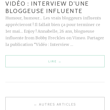
VIDÉO : INTERVIEW D'UNE
N
S
BLOGGEUSE INFLUENTE
E
B
Humour, humour… Les vrais bloggeurs influents
L
apprécieront ! Il fallait bien ça pour terminer ce
O
1er mai… Enjoy ! Annabelle, 26 ans, blogueuse
G
influente from Bobby Freckles on Vimeo. Partager
G
la publication “Vidéo : Interview …
E
U
LIRE
V
→
S
I
E
D
I
É
N
O
F
:
L
I
U
← AUTRES ARTICLES
N
N