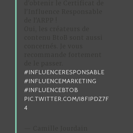
d'obtenir le Certificat de
l'Influence Responsable
de l'ARPP !
Oui, les créateurs de
contenu BtoB sont aussi
concernés. Je vous
recommande fortement
de le passer.
#INFLUENCERESPONSABLE
#INFLUENCEMARKETING
#INFLUENCEBTOB
PIC.TWITTER.COM/I8FIPDZ7F
4
— Camille Jourdain