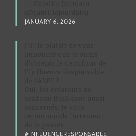
— Camille Jourdain
(@camillejourdain)
JANUARY 6, 2026
J’ai le plaisir de vous
annoncer que je viens
d'obtenir le Certificat de
l'Influence Responsable
de l'ARPP !
Oui, les créateurs de
contenu BtoB sont aussi
concernés. Je vous
recommande fortement
de le passer.
#INFLUENCERESPONSABLE