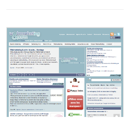
I
D
E
E
N
T
R
E
P
R
E
N
E
U
R
2
.