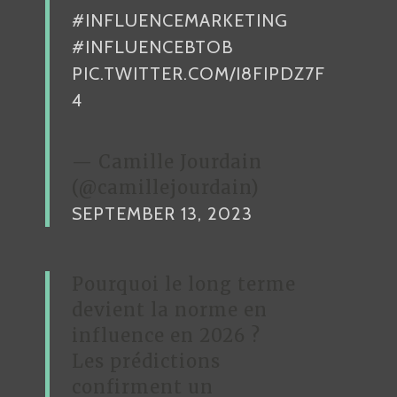
#INFLUENCEMARKETING
#INFLUENCEBTOB
PIC.TWITTER.COM/I8FIPDZ7F
4
— Camille Jourdain
(@camillejourdain)
SEPTEMBER 13, 2023
Pourquoi le long terme
devient la norme en
influence en 2026 ?
Les prédictions
confirment un