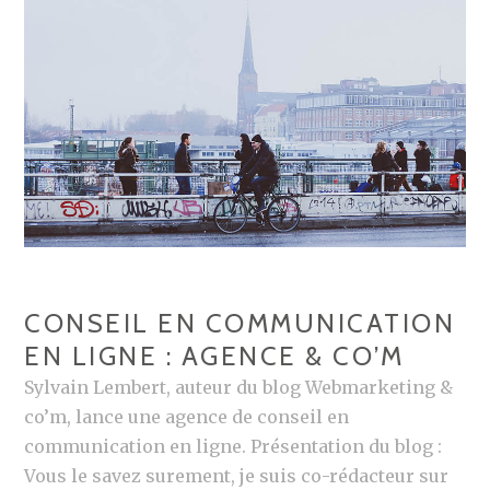
E
C
N
R
C
O
O
-
M
E
M
N
U
T
N
R
I
E
C
P
A
CONSEIL EN COMMUNICATION
R
T
EN LIGNE : AGENCE & CO’M
I
I
S
O
Sylvain Lembert, auteur du blog Webmarketing &
E
N
co’m, lance une agence de conseil en
S
E
communication en ligne. Présentation du blog :
N
Vous le savez surement, je suis co-rédacteur sur