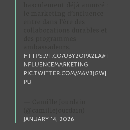
basculement déjà amorcé :
le marketing d’influence
entre dans l’ère des
collaborations durables et
des programmes
ambassadeurs.
HTTPS://T.CO/UBY2OPA2LA
#I
NFLUENCEMARKETING
PIC.TWITTER.COM/M6V3JGWJ
PU
— Camille Jourdain
(@camillejourdain)
JANUARY 14, 2026