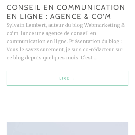
0
CONSEIL EN COMMUNICATION
–
EN LIGNE : AGENCE & CO’M
O
Sylvain Lembert, auteur du blog Webmarketing &
U
co’m, lance une agence de conseil en
T
communication en ligne. Présentation du blog :
I
Vous le savez surement, je suis co-rédacteur sur
L
ce blog depuis quelques mois. C’est …
S
2
.
LIRE
C
→
0
O
P
N
O
S
U
E
R
I
M
L
I