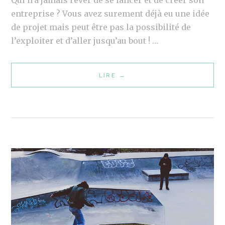
Qui n’a jamais rêver de se lancer et de créer son
U
entreprise ? Vous avez surement déjà eu une idée
E
de projet mais peut être pas la possibilité de
2
l’exploiter et d’aller jusqu’au bout ! …
0
0
LIRE
L
→
9
E
S
F
R
A
N
Ç
A
I
S
E