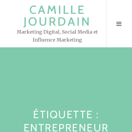
S
CAMILLE
k
JOURDAIN
i
p
Marketing Digital, Social Media et
t
Influence Marketing
o
c
o
n
t
e
n
t
ÉTIQUETTE :
ENTREPRENEUR