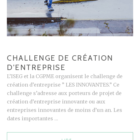
T
L
E
S
E
N
CHALLENGE DE CRÉATION
T
D’ENTREPRISE
R
E
L’ISEG et la CGPME organisent le challenge de
P
création d’entreprise ” LES INNOVANTES.” Ce
R
challenge s’adresse aux porteurs de projet de
E
création d’entreprise innovante ou aux
N
entreprises innovantes de moins d’un an. Les
E
dates importantes …
U
R
LIRE
C
→