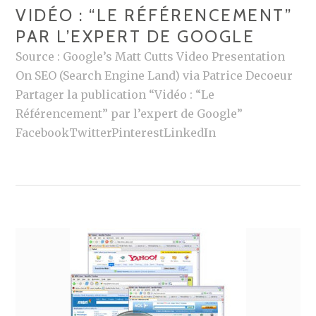
VIDÉO : “LE RÉFÉRENCEMENT”
E
PAR L’EXPERT DE GOOGLE
R
S
Source : Google’s Matt Cutts Video Presentation
U
On SEO (Search Engine Land) via Patrice Decoeur
R
Partager la publication “Vidéo : “Le
T
Référencement” par l’expert de Google”
W
FacebookTwitterPinterestLinkedIn
I
T
T
E
R
?
T
É
M