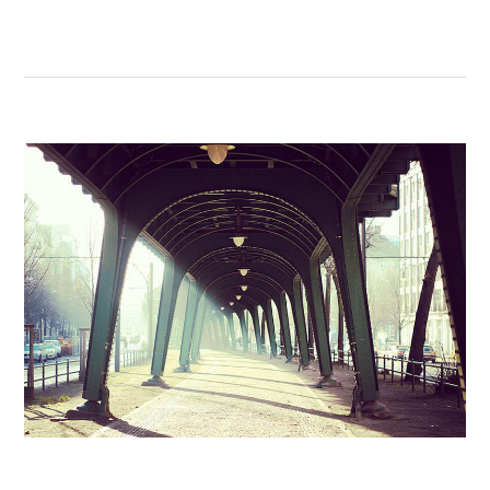
M
E
N
T
B
I
E
N
C
O
M
M
U
N
I
Q
U