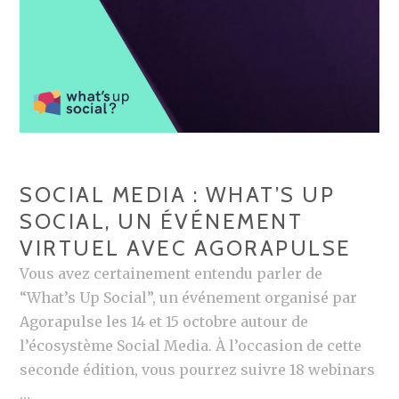
SOCIAL MEDIA : WHAT’S UP
SOCIAL, UN ÉVÉNEMENT
VIRTUEL AVEC AGORAPULSE
Vous avez certainement entendu parler de
“What’s Up Social”, un événement organisé par
Agorapulse les 14 et 15 octobre autour de
l’écosystème Social Media. À l’occasion de cette
seconde édition, vous pourrez suivre 18 webinars
…