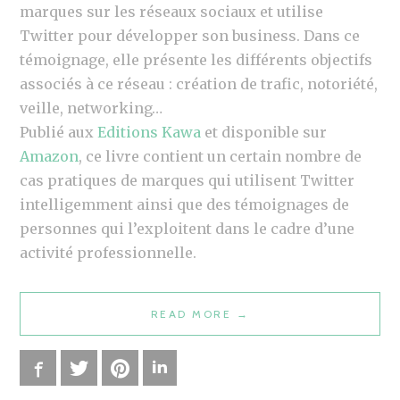
S
marques sur les réseaux sociaux et utilise
T
Twitter pour développer son business. Dans ce
E
témoignage, elle présente les différents objectifs
N
associés à ce réseau : création de trafic, notoriété,
D
veille, networking…
A
Publié aux
Editions Kawa
et disponible sur
N
Amazon
, ce livre contient un certain nombre de
C
cas pratiques de marques qui utilisent Twitter
E
intelligemment ainsi que des témoignages de
S
personnes qui l’exploitent dans le cadre d’une
2
activité professionnelle.
0
2
READ MORE
“
→
0
C
O
Facebook
Twitter
Pinterest
LinkedIn
M