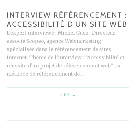
E
INTERVIEW RÉFÉRENCEMENT :
M
ACCESSIBILITÉ D'UN SITE WEB
E
N
L’expert interviewé : Michel Guez : Directeur
T
associé Scopeo, agence Webmarketing
:
spécialisée dans le référencement de sites
A
Internet. Théme de l’interview : “Accessibilité et
C
réussite d’un projet de référencement web” La
C
méthode de référencement de …
E
S
LIRE
I
→
S
N
I
T
B
E
I
R
L
V