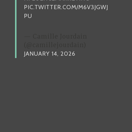
PIC.TWITTER.COM/M6V3JGWJ
PU
— Camille Jourdain
(@camillejourdain)
JANUARY 14, 2026