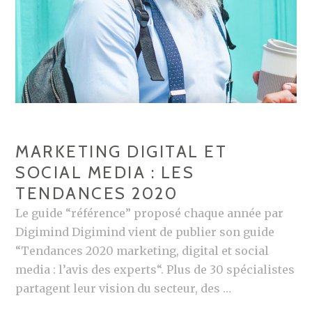
T
’
S
U
P
S
O
C
MARKETING DIGITAL ET
I
SOCIAL MEDIA : LES
A
TENDANCES 2020
L
Le guide “référence” proposé chaque année par
,
Digimind Digimind vient de publier son guide
U
“Tendances 2020 marketing, digital et social
N
media : l’avis des experts“. Plus de 30 spécialistes
É
partagent leur vision du secteur, des …
V