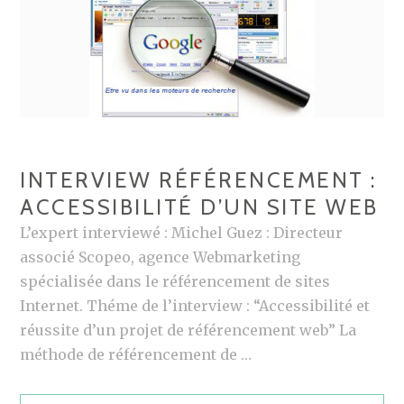
O
I
G
N
A
G
E
INTERVIEW RÉFÉRENCEMENT :
D
’
ACCESSIBILITÉ D’UN SITE WEB
I
L’expert interviewé : Michel Guez : Directeur
S
associé Scopeo, agence Webmarketing
A
spécialisée dans le référencement de sites
B
Internet. Théme de l’interview : “Accessibilité et
E
réussite d’un projet de référencement web” La
L
méthode de référencement de …
L
E