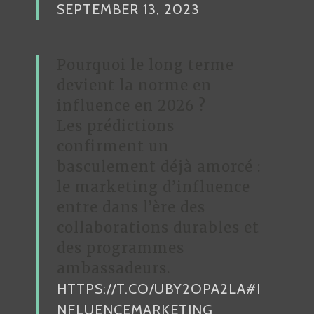
SEPTEMBER 13, 2023
Pourquoi le long terme
devient la norme en
influence en 2026 ?
Les prédictions
confirment un
basculement déjà amorcé :
le marketing d’influence
entre dans l’ère des
collaborations durables et
des programmes
ambassadeurs.
HTTPS://T.CO/UBY2OPA2LA
#I
NFLUENCEMARKETING