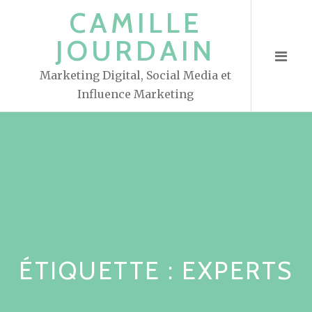
S
CAMILLE
k
JOURDAIN
i
p
Marketing Digital, Social Media et
t
Influence Marketing
o
c
o
n
t
e
n
t
ÉTIQUETTE : EXPERTS