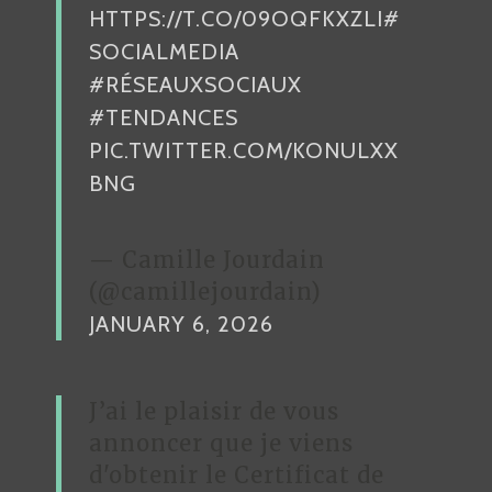
HTTPS://T.CO/09OQFKXZLI
#
SOCIALMEDIA
#RÉSEAUXSOCIAUX
#TENDANCES
PIC.TWITTER.COM/KONULXX
BNG
— Camille Jourdain
(@camillejourdain)
JANUARY 6, 2026
J’ai le plaisir de vous
annoncer que je viens
d'obtenir le Certificat de