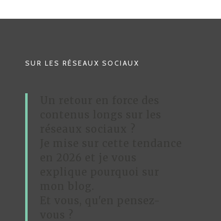
SUR LES RÉSEAUX SOCIAUX
Un retour en force des
contenus longs sur les
réseaux sociaux ?
Je mise sur cette tendance
en 2026 et je vous
explique pourquoi sur
mon blog.
Et vous, qu'en pensez-
vous ?