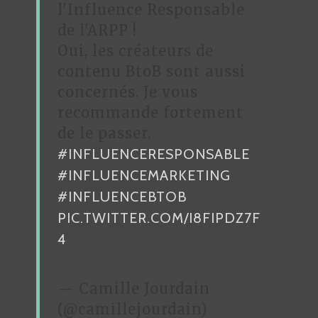
l'Influence Responsable
de l'ARPP !
Oui, les créateurs de
contenu BtoB sont aussi
concernés. Je vous
recommande fortement
de le passer.
#INFLUENCERESPONSABLE
#INFLUENCEMARKETING
#INFLUENCEBTOB
PIC.TWITTER.COM/I8FIPDZ7F
4
— Camille Jourdain
(@camillejourdain)