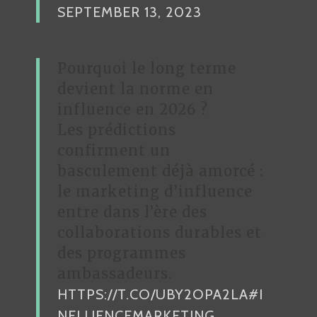
SEPTEMBER 13, 2023
Pourquoi le long terme
devient la norme en
influence en 2026 ?
Les prédictions
confirment un
basculement déjà amorcé :
le marketing d’influence
entre dans l’ère des
collaborations durables et
des programmes
ambassadeurs.
HTTPS://T.CO/UBY2OPA2LA
#I
NFLUENCEMARKETING