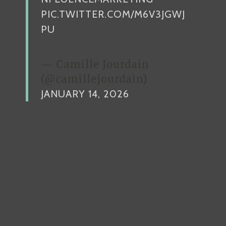
PIC.TWITTER.COM/M6V3JGWJ
PU
— Camille Jourdain
(@camillejourdain)
JANUARY 14, 2026