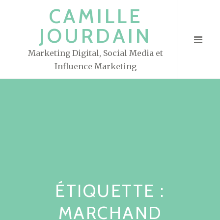
S
CAMILLE
k
JOURDAIN
i
p
Marketing Digital, Social Media et
t
Influence Marketing
o
c
o
n
t
e
n
t
ÉTIQUETTE :
MARCHAND