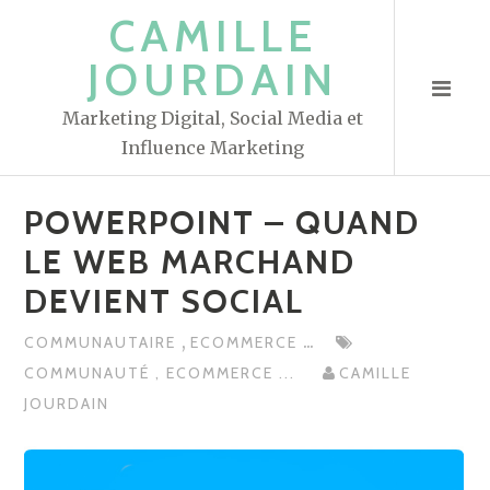
S
CAMILLE
k
JOURDAIN
i
p
Marketing Digital, Social Media et
t
Influence Marketing
o
c
POWERPOINT – QUAND
o
n
LE WEB MARCHAND
t
DEVIENT SOCIAL
e
n
,
...
COMMUNAUTAIRE
ECOMMERCE
t
COMMUNAUTÉ
,
ECOMMERCE
...
CAMILLE
JOURDAIN