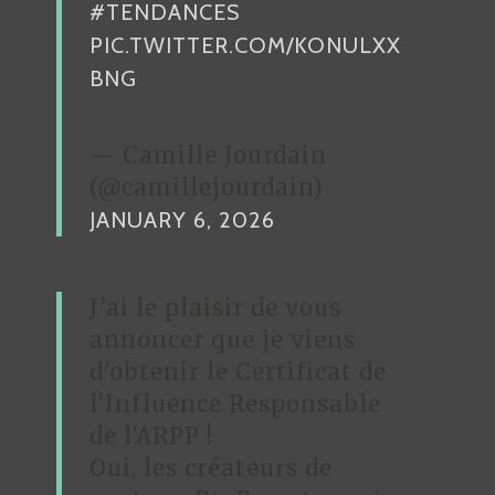
#TENDANCES
L
PIC.TWITTER.COM/KONULXX
E
BNG
— Camille Jourdain
(@camillejourdain)
JANUARY 6, 2026
J’ai le plaisir de vous
annoncer que je viens
d'obtenir le Certificat de
l'Influence Responsable
de l'ARPP !
Oui, les créateurs de