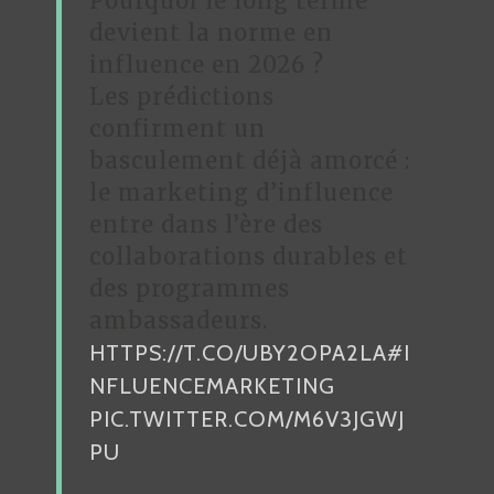
Pourquoi le long terme
devient la norme en
influence en 2026 ?
Les prédictions
confirment un
basculement déjà amorcé :
le marketing d’influence
entre dans l’ère des
collaborations durables et
des programmes
ambassadeurs.
HTTPS://T.CO/UBY2OPA2LA
#I
NFLUENCEMARKETING
PIC.TWITTER.COM/M6V3JGWJ
PU