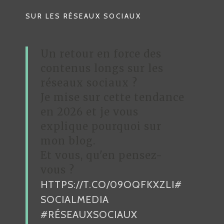
T
SUR LES RÉSEAUX SOCIAUX
I
O
Un retour en force des
N
contenus longs sur les
D
réseaux sociaux ?
Je mise sur cette tendance
E
en 2026 et je vous
L
explique pourquoi sur
’
mon blog.
A
Et vous, qu'en pensez-
R
vous ?
HTTPS://T.CO/09OQFKXZLI
#
T
SOCIALMEDIA
I
#RÉSEAUXSOCIAUX
C