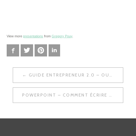
View more
presentations
from
Gregory Pouy
.
Facebook
Twitter
Pinterest
LinkedIn
GUIDE ENTREPRENEUR 2.0 – OUTILS 2.0 POUR MICRO-ENTREPRISES
N
A
POWERPOINT – COMMENT ÉCRIRE POUR LE WEB EN 2009 ?
V
I
G
A