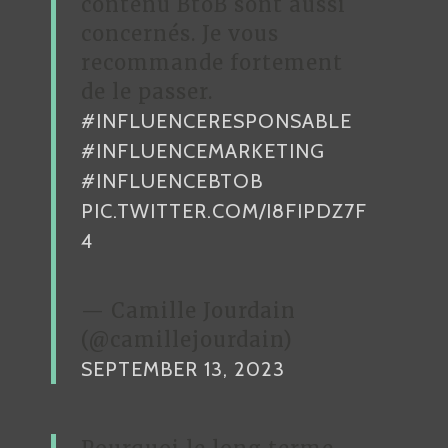
contenu BtoB sont aussi
concernés. Je vous
recommande fortement
de le passer.
#INFLUENCERESPONSABLE
#INFLUENCEMARKETING
#INFLUENCEBTOB
PIC.TWITTER.COM/I8FIPDZ7F
4
— Camille Jourdain
(@camillejourdain)
SEPTEMBER 13, 2023