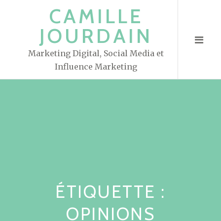
S
CAMILLE
k
JOURDAIN
i
p
Marketing Digital, Social Media et
t
Influence Marketing
o
c
o
n
t
e
n
t
ÉTIQUETTE :
OPINIONS