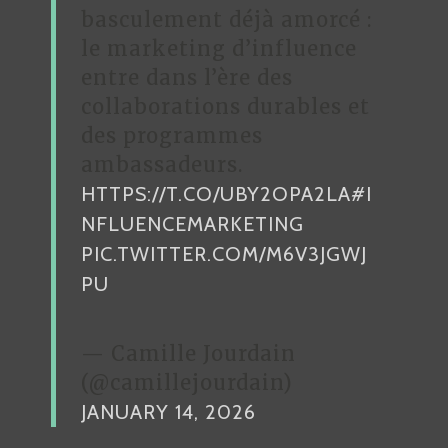
basculement déjà amorcé :
le marketing d’influence
entre dans l’ère des
collaborations durables et
des programmes
ambassadeurs.
HTTPS://T.CO/UBY2OPA2LA
#I
NFLUENCEMARKETING
PIC.TWITTER.COM/M6V3JGWJ
PU
— Camille Jourdain
(@camillejourdain)
JANUARY 14, 2026