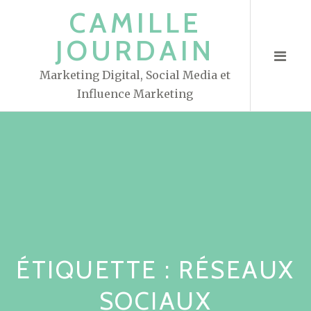
S
CAMILLE
k
JOURDAIN
i
p
Marketing Digital, Social Media et
t
Influence Marketing
o
c
o
n
t
e
n
t
ÉTIQUETTE : RÉSEAUX
SOCIAUX