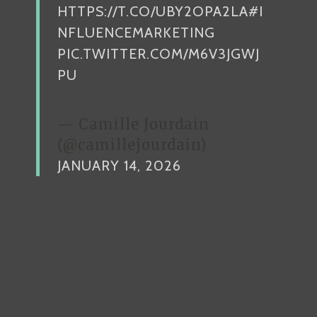
HTTPS://T.CO/UBY2OPA2LA
#I
NFLUENCEMARKETING
PIC.TWITTER.COM/M6V3JGWJ
PU
— Camille Jourdain
(@camillejourdain)
JANUARY 14, 2026