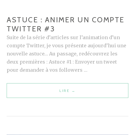
I
E
ASTUCE : ANIMER UN COMPTE
S
TWITTER #3
G
Suite de la série d’articles sur l’animation d’un
A
compte Twitter, je vous présente aujourd’hui une
G
nouvelle astuce… Au passage, redécouvrez les
N
deux premières : Astuce #1 : Envoyer un tweet
A
pour demander à vos followers …
N
T
E
LIRE
A
→
S
S
S
T
U
U
R
C
L
E