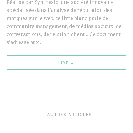
Réalisé par Synthesio, une société innovante
O
I
spécialisée dans l’analyse de réputation des
U
T
marques sur le web, ce livre blanc parle de
R
T
community management, de médias sociaux, de
2
E
conversations, de relation client… Ce document
0
R
s’adresse aux …
1
#
1
3
LIRE
L
→
I
V
R
E
B
L
← AUTRES ARTICLES
N
A
A
N