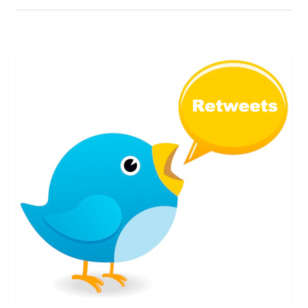
R
V
E
I
B
E
L
W
A
#
N
1
C
6
:
1
5
S
T
R
A
T
É
G