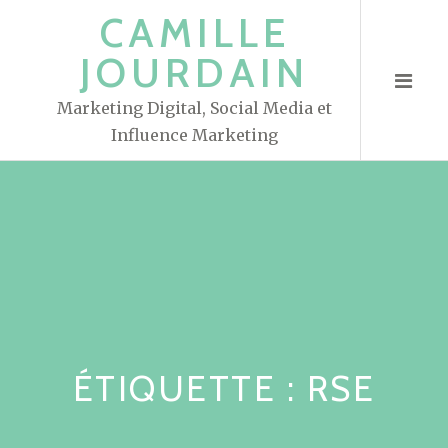
S
CAMILLE
k
JOURDAIN
i
p
Marketing Digital, Social Media et
t
Influence Marketing
o
c
o
n
t
e
n
t
ÉTIQUETTE : RSE