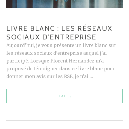
L
:
É
LIVRE BLANC : LES RÉSEAUX
V
SOCIAUX D’ENTREPRISE
O
L
Aujourd’hui, je vous présente un livre blanc sur
U
les réseaux sociaux d’entreprise auquel j’ai
T
participé. Lorsque Florent Hernandez m’a
I
proposé de témoigner dans ce livre blanc pour
O
donner mon avis sur les RSE, je n’ai …
N
S
LIRE
L
→
E
I
T
V
M
R
U
E