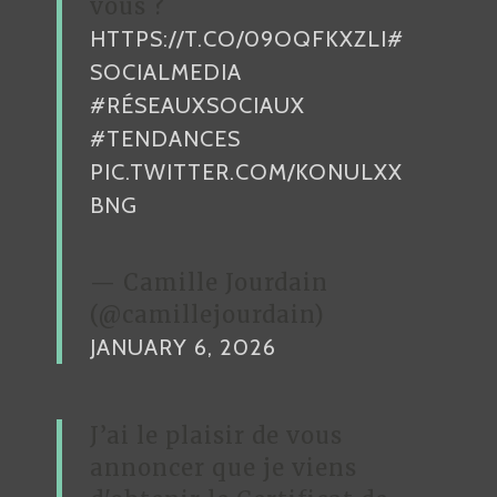
vous ?
S
HTTPS://T.CO/09OQFKXZLI
#
O
C
SOCIALMEDIA
I
#RÉSEAUXSOCIAUX
A
#TENDANCES
U
PIC.TWITTER.COM/KONULXX
X
BNG
D
’
E
— Camille Jourdain
N
(@camillejourdain)
T
JANUARY 6, 2026
R
E
P
J’ai le plaisir de vous
R
annoncer que je viens
I