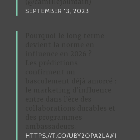
(@camillejourdain)
SEPTEMBER 13, 2023
Pourquoi le long terme
devient la norme en
influence en 2026 ?
Les prédictions
confirment un
basculement déjà amorcé :
le marketing d’influence
entre dans l’ère des
collaborations durables et
des programmes
ambassadeurs.
HTTPS://T.CO/UBY2OPA2LA
#I