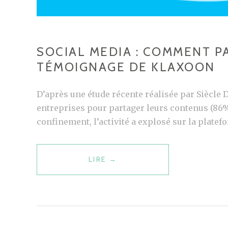
SOCIAL MEDIA : COMMENT PA
TÉMOIGNAGE DE KLAXOON
D’après une étude récente réalisée par Siècle D
entreprises pour partager leurs contenus (86%
confinement, l’activité a explosé sur la platef
LIRE
S
→
O
C
I
A