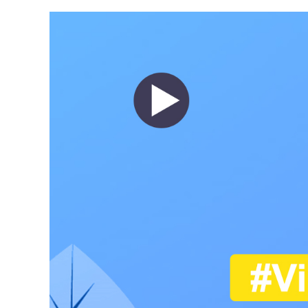
L
M
E
D
I
A
:
C
O
M
M
E
N
T
P
A
S