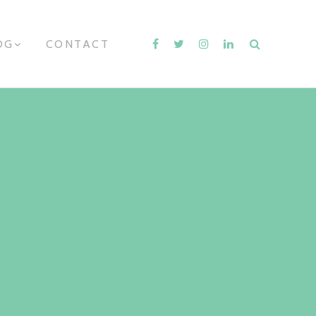
OG
E
CONTACT
X
P
A
N
D
C
H
I
L
D
M
E
N
U