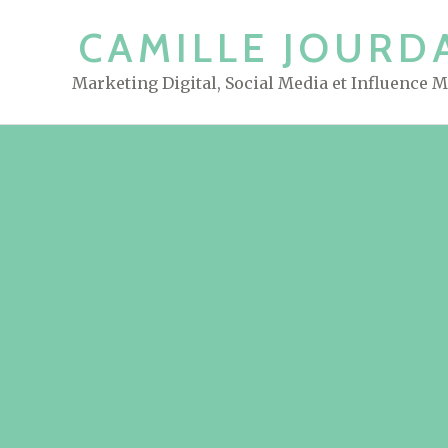
S
CAMILLE JOURD
k
i
Marketing Digital, Social Media et Influence 
p
t
o
c
o
n
t
e
n
t