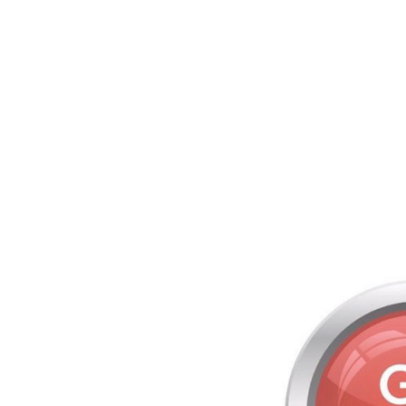
K
A
L
T
A
E
X
D
O
V
O
I
N
D
E
O
:
N
O
U
V
E
L