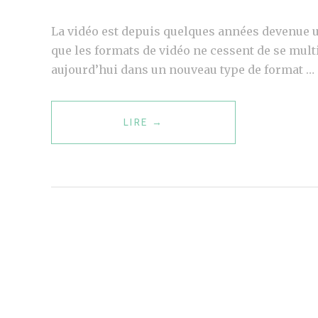
D
La vidéo est depuis quelques années devenue u
I
que les formats de vidéo ne cessent de se mult
N
aujourd’hui dans un nouveau type de format …
,
T
É
LIRE
L
→
M
E
O
U
I
S
G
E
N
R
A
G
G
E
E
N
D
E
E
R