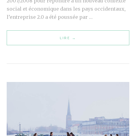
2007/2008 pour répondre à un nouveau contexte
social et économique dans les pays occidentaux,
l’entreprise 2.0 a été poussée par …
LIRE
L
→
’
E
N
T
R
E
P
R
I
S
E