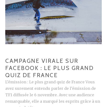
T
I
U
S
È
R
–
R
N
S
E
O
É
S
Ë
L
P
L
E
O
?
C
U
T
R
CAMPAGNE VIRALE SUR
I
L
FACEBOOK : LE PLUS GRAND
O
A
QUIZ DE FRANCE
N
C
E
L’émission : Le plus grand quiz de France Vous
O
-
avez surement entendu parler de l’émission de
M
R
TF1 diffusée le 6 novembre. Avec une audience
M
E
remarquable, elle a marqué les esprits grâce à un
U
P