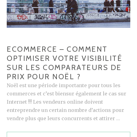
2
.
0
–
D
É
ECOMMERCE – COMMENT
F
OPTIMISER VOTRE VISIBILITÉ
I
SUR LES COMPARATEURS DE
N
I
PRIX POUR NOËL ?
T
Noël est une période importante pour tous les
I
commerces et c’est biensur également le cas sur
O
Internet !!! Les vendeurs online doivent
N
entreprendre un certain nombre d’actions pour
S
vendre plus que leurs concurrents et attirer …
,
S