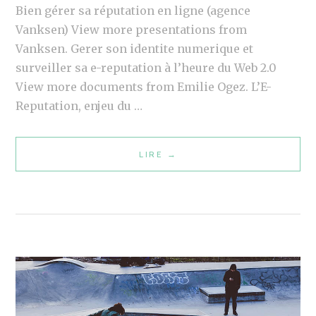
,
Bien gérer sa réputation en ligne (agence
P
D
Vanksen) View more presentations from
A
E
Vanksen. Gerer son identite numerique et
R
N
surveiller sa e-reputation à l’heure du Web 2.0
A
O
View more documents from Emilie Ogez. L’E-
T
U
Reputation, enjeu du …
E
V
U
E
R
LIRE
P
→
L
S
O
L
D
W
E
E
E
S
P
R
F
R
P
R
I
O
O
X
I
N
P
N
T
O