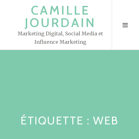
S
CAMILLE
k
JOURDAIN
i
p
Marketing Digital, Social Media et
t
Influence Marketing
o
c
o
n
t
e
n
t
ÉTIQUETTE : WEB