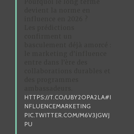
Pourquoi le long terme
devient la norme en
influence en 2026 ?
Les prédictions
confirment un
basculement déjà amorcé :
le marketing d’influence
entre dans l’ère des
collaborations durables et
des programmes
ambassadeurs.
HTTPS://T.CO/UBY2OPA2LA
#I
NFLUENCEMARKETING
PIC.TWITTER.COM/M6V3JGWJ
PU