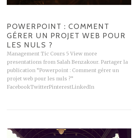
POWERPOINT : COMMENT
GÉRER UN PROJET WEB POUR
LES NULS ?
Management Tic Cours 5 View more
presentations from Salah Benzakour. Partager la
publication “Powerpoint : Comment gérer un
projet web pour les nuls ?”
FacebookTwitterPinterestLinkedIn