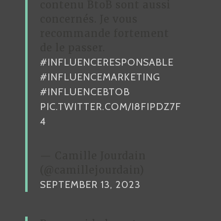
contenu BtoB sont aussi
E
concernés. Je vous
recommande fortement
de le passer.
#INFLUENCERESPONSABLE
#INFLUENCEMARKETING
#INFLUENCEBTOB
PIC.TWITTER.COM/I8FIPDZ7F
4
— Camille Jourdain
(@camillejourdain)
SEPTEMBER 13, 2023