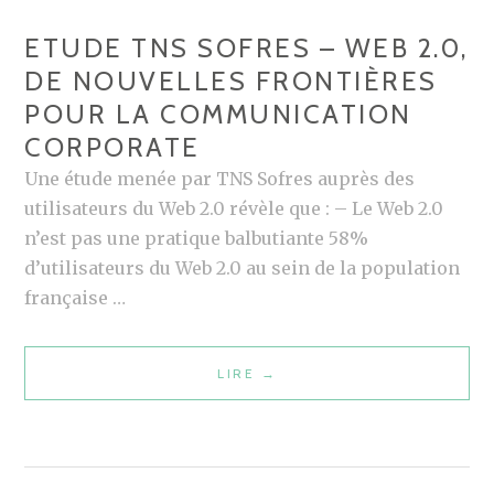
O
E
ETUDE TNS SOFRES – WEB 2.0,
P
R
DE NOUVELLES FRONTIÈRES
T
P
POUR LA COMMUNICATION
I
O
M
CORPORATE
I
I
N
Une étude menée par TNS Sofres auprès des
S
T
utilisateurs du Web 2.0 révèle que : – Le Web 2.0
E
n’est pas une pratique balbutiante 58%
R
d’utilisateurs du Web 2.0 au sein de la population
V
française …
O
T
LIRE
E
→
R
T
E
U
V
D
I
E