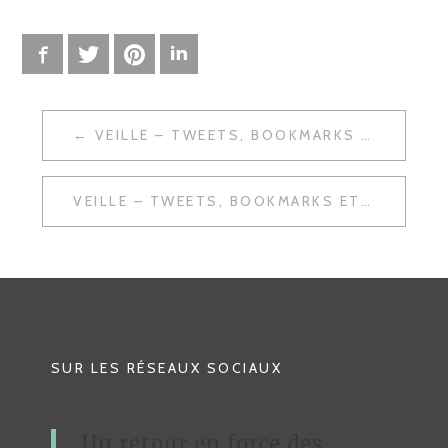
Facebook
Twitter
Pinterest
LinkedIn
VEILLE – TWEETS, BOOKMARKS ET PARTAGE DE LIENS
N
A
VEILLE – TWEETS, BOOKMARKS ET PARTAGE DE LIENS
V
I
G
A
T
SUR LES RÉSEAUX SOCIAUX
I
O
Un retour en force des