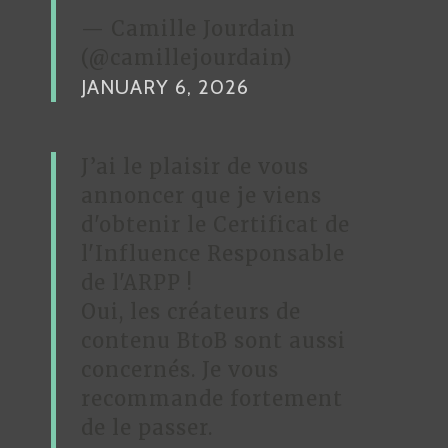
— Camille Jourdain
(@camillejourdain)
JANUARY 6, 2026
J’ai le plaisir de vous
annoncer que je viens
d'obtenir le Certificat de
l'Influence Responsable
de l'ARPP !
Oui, les créateurs de
contenu BtoB sont aussi
concernés. Je vous
recommande fortement
de le passer.