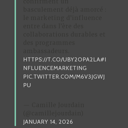
confirment un
basculement déjà amorcé :
le marketing d’influence
entre dans l’ère des
collaborations durables et
des programmes
ambassadeurs.
HTTPS://T.CO/UBY2OPA2LA
#I
NFLUENCEMARKETING
PIC.TWITTER.COM/M6V3JGWJ
PU
— Camille Jourdain
(@camillejourdain)
JANUARY 14, 2026