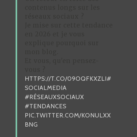
N
contenus longs sur les
D
réseaux sociaux ?
Je mise sur cette tendance
E
en 2026 et je vous
L
explique pourquoi sur
’
mon blog.
A
Et vous, qu'en pensez-
R
vous ?
HTTPS://T.CO/09OQFKXZLI
#
T
SOCIALMEDIA
I
#RÉSEAUXSOCIAUX
C
#TENDANCES
L
PIC.TWITTER.COM/KONULXX
E
BNG