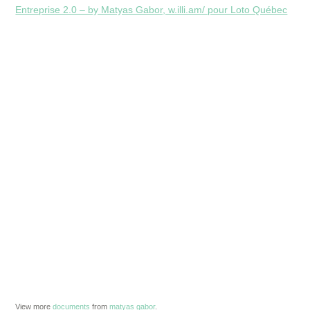
Entreprise 2.0 – by Matyas Gabor, w.illi.am/ pour Loto Québec
View more
documents
from
matyas gabor
.