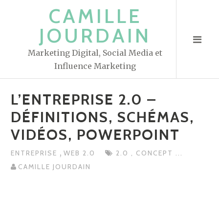
S
CAMILLE
k
JOURDAIN
i
p
Marketing Digital, Social Media et
t
Influence Marketing
o
c
L’ENTREPRISE 2.0 –
o
n
DÉFINITIONS, SCHÉMAS,
t
VIDÉOS, POWERPOINT
e
n
,
ENTREPRISE
WEB 2.0
2.0
,
CONCEPT
...
t
CAMILLE JOURDAIN