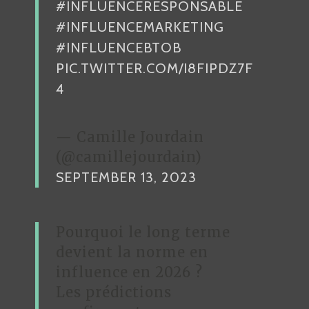
#INFLUENCERESPONSABLE
#INFLUENCEMARKETING
#INFLUENCEBTOB
PIC.TWITTER.COM/I8FIPDZ7F
4
— Camille Jourdain
(@camillejourdain)
SEPTEMBER 13, 2023
Pourquoi le long terme
devient la norme en
influence en 2026 ?
Les prédictions