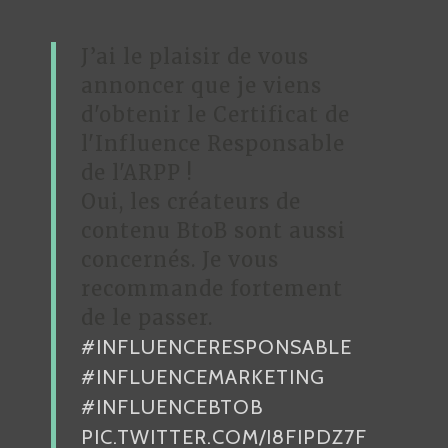
J’ai le plaisir de vous
annoncer que je viens
d'obtenir le Certificat de
l'Influence Responsable
de l'ARPP !
Oui, les créateurs de
contenu BtoB sont aussi
concernés. Je vous
recommande fortement
de le passer.
#INFLUENCERESPONSABLE
#INFLUENCEMARKETING
#INFLUENCEBTOB
PIC.TWITTER.COM/I8FIPDZ7F