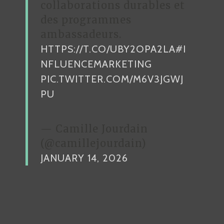
collaborations durables et
des programmes
ambassadeurs.
HTTPS://T.CO/UBY2OPA2LA
#I
NFLUENCEMARKETING
PIC.TWITTER.COM/M6V3JGWJ
PU
— Camille Jourdain
(@camillejourdain)
JANUARY 14, 2026