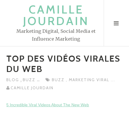
S
CAMILLE
k
JOURDAIN
i
p
Marketing Digital, Social Media et
t
Influence Marketing
o
c
TOP DES VIDÉOS VIRALES
o
n
DU WEB
t
,
...
BLOG
BUZZ
BUZZ
,
MARKETING VIRAL
...
e
CAMILLE JOURDAIN
n
t
5 Incredible Viral Videos About The New Web