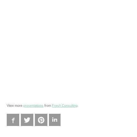
View more
presentations
from
Fresh Consulting
.
Facebook
Twitter
Pinterest
LinkedIn