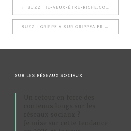
BUZZ : JE-VEUX-ÊTRE-RICHE.COM
N
A
BUZZ : GRIPPE A SUR GRIPPEA.FR
V
I
G
A
T
SUR LES RÉSEAUX SOCIAUX
I
O
Un retour en force des
N
contenus longs sur les
D
réseaux sociaux ?
Je mise sur cette tendance
E