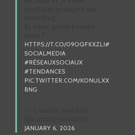
en 2026 et je vous
L
explique pourquoi sur
’
mon blog.
A
Et vous, qu'en pensez-
R
vous ?
HTTPS://T.CO/09OQFKXZLI
#
T
SOCIALMEDIA
I
#RÉSEAUXSOCIAUX
C
#TENDANCES
L
PIC.TWITTER.COM/KONULXX
E
BNG
— Camille Jourdain
(@camillejourdain)
JANUARY 6, 2026