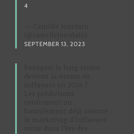
4
— Camille Jourdain
(@camillejourdain)
SEPTEMBER 13, 2023
Pourquoi le long terme
devient la norme en
influence en 2026 ?
Les prédictions
confirment un
basculement déjà amorcé :
le marketing d’influence
entre dans l’ère des