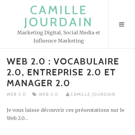
S
CAMILLE
k
JOURDAIN
i
p
Marketing Digital, Social Media et
t
Influence Marketing
o
c
WEB 2.0 : VOCABULAIRE
o
n
2.0, ENTREPRISE 2.0 ET
t
MANAGER 2.0
e
n
WEB 2.0
WEB 2.0
CAMILLE JOURDAIN
t
Je vous laisse découvrir ces présentations sur le
Web 2.0…