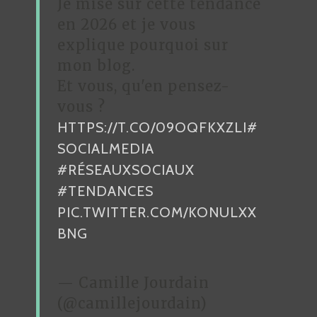
Je mise sur cette tendance
E
en 2026 et je vous
L
explique pourquoi sur
’
mon blog.
A
Et vous, qu'en pensez-
R
vous ?
HTTPS://T.CO/09OQFKXZLI
#
T
SOCIALMEDIA
I
#RÉSEAUXSOCIAUX
C
#TENDANCES
L
PIC.TWITTER.COM/KONULXX
E
BNG
— Camille Jourdain
(@camillejourdain)