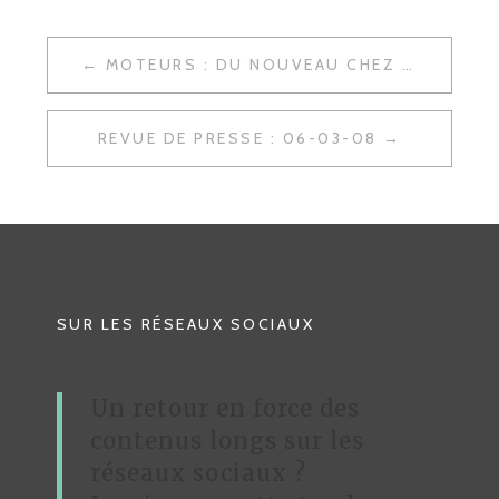
MOTEURS : DU NOUVEAU CHEZ GOOGLE
N
A
REVUE DE PRESSE : 06-03-08
V
I
G
A
T
SUR LES RÉSEAUX SOCIAUX
I
O
Un retour en force des
N
contenus longs sur les
D
réseaux sociaux ?