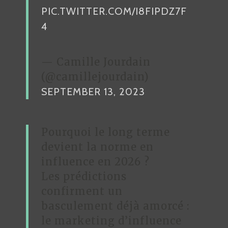
PIC.TWITTER.COM/I8FIPDZ7F
4
— Camille Jourdain
(@camillejourdain)
SEPTEMBER 13, 2023
Pourquoi le long terme
devient la norme en
influence en 2026 ?
Les prédictions
confirment un
basculement déjà amorcé :
le marketing d’influence