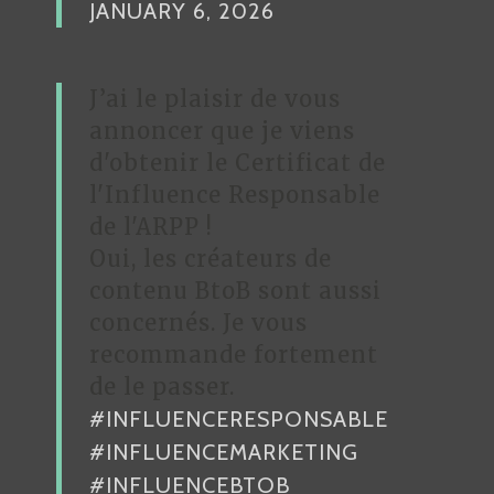
JANUARY 6, 2026
J’ai le plaisir de vous
annoncer que je viens
d'obtenir le Certificat de
l'Influence Responsable
de l'ARPP !
Oui, les créateurs de
contenu BtoB sont aussi
concernés. Je vous
recommande fortement
de le passer.
#INFLUENCERESPONSABLE
#INFLUENCEMARKETING
#INFLUENCEBTOB