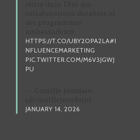
entre dans l’ère des
collaborations durables et
des programmes
ambassadeurs.
HTTPS://T.CO/UBY2OPA2LA
#I
NFLUENCEMARKETING
PIC.TWITTER.COM/M6V3JGWJ
PU
— Camille Jourdain
(@camillejourdain)
JANUARY 14, 2026