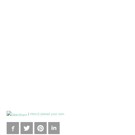
|
View
|
Upload your own
Facebook
Twitter
Pinterest
LinkedIn