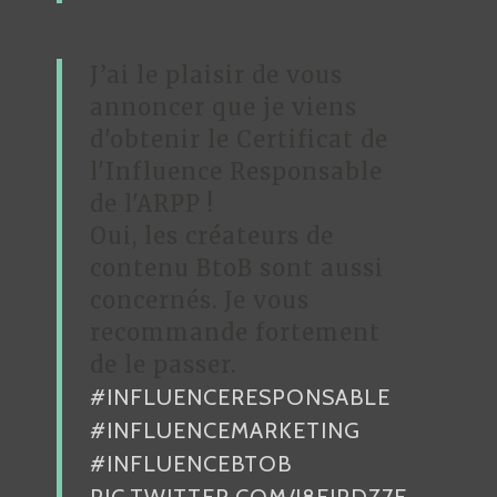
J’ai le plaisir de vous
annoncer que je viens
d'obtenir le Certificat de
l'Influence Responsable
de l'ARPP !
Oui, les créateurs de
contenu BtoB sont aussi
concernés. Je vous
recommande fortement
de le passer.
#INFLUENCERESPONSABLE
#INFLUENCEMARKETING
#INFLUENCEBTOB