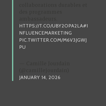
collaborations durables et
des programmes
ambassadeurs.
HTTPS://T.CO/UBY2OPA2LA
#I
NFLUENCEMARKETING
PIC.TWITTER.COM/M6V3JGWJ
PU
— Camille Jourdain
(@camillejourdain)
JANUARY 14, 2026