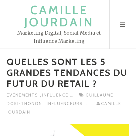
S
CAMILLE
k
JOURDAIN
i
p
Marketing Digital, Social Media et
t
Influence Marketing
o
c
QUELLES SONT LES 5
o
n
GRANDES TENDANCES DU
t
FUTUR DU RETAIL ?
e
n
,
...
EVÉNEMENTS
INFLUENCE
GUILLAUME
t
DOKI-THONON
,
INFLUENCEURS
...
CAMILLE
JOURDAIN