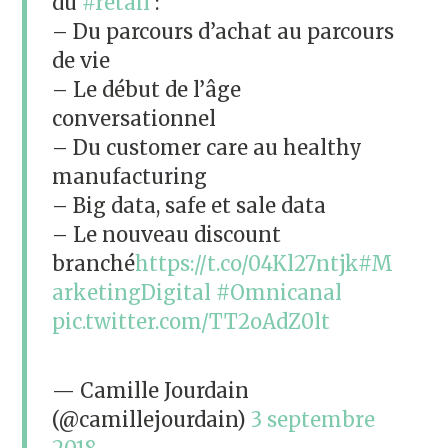
du
#retail
:
– Du parcours d’achat au parcours
de vie
– Le début de l’âge
conversationnel
– Du customer care au healthy
manufacturing
– Big data, safe et sale data
– Le nouveau discount
branché
https://t.co/04Kl27ntjk
#M
arketingDigital
#Omnicanal
pic.twitter.com/TT2oAdZ0lt
— Camille Jourdain
(@camillejourdain)
3 septembre