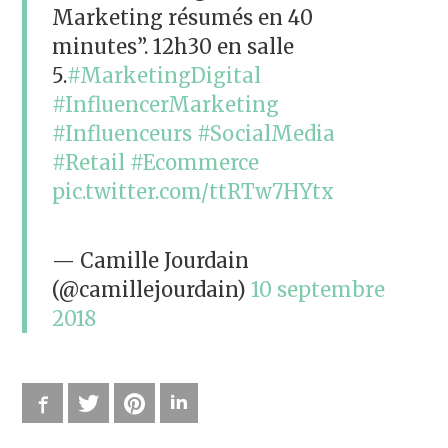
Marketing résumés en 40
minutes”. 12h30 en salle
5.
#MarketingDigital
#InfluencerMarketing
#Influenceurs
#SocialMedia
#Retail
#Ecommerce
pic.twitter.com/ttRTw7HYtx
— Camille Jourdain
(@camillejourdain)
10 septembre
2018
Facebook
Twitter
Pinterest
LinkedIn