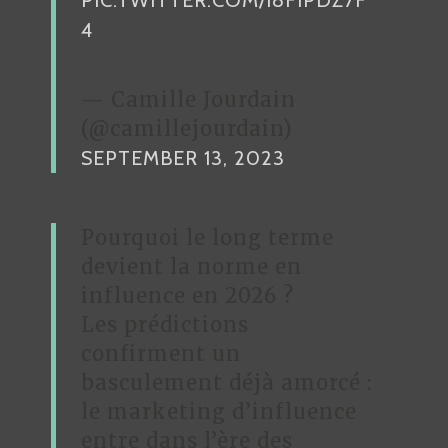
PIC.TWITTER.COM/I8FIPDZ7F
4
— Camille Jourdain
(@camillejourdain)
SEPTEMBER 13, 2023
Pourquoi le long terme
devient la norme en
influence en 2026 ?
Les prédictions
confirment un
basculement déjà amorcé :
le marketing d’influence
entre dans l’ère des