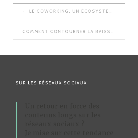
LE COWORKING, UN ÉCOSYSTÈME ACCÉLÉRATEUR DE BUSINESS
N
A
COMMENT CONTOURNER LA BAISSE DU REACH SUR LES RÉSEAUX SOCIAUX ?
V
I
G
A
T
SUR LES RÉSEAUX SOCIAUX
I
O
Un retour en force des
N
contenus longs sur les
D
réseaux sociaux ?
Je mise sur cette tendance
E