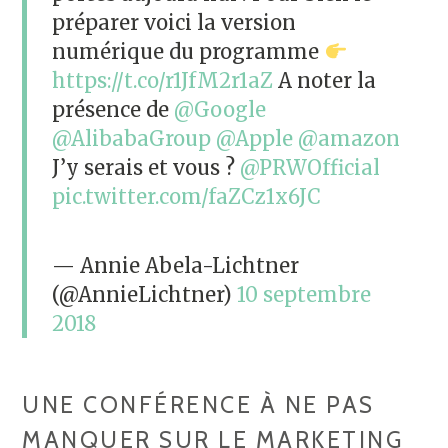
préparer voici la version
numérique du programme
https://t.co/r1JfM2r1aZ
A noter la
présence de
@Google
@AlibabaGroup
@Apple
@amazon
J’y serais et vous ?
@PRWOfficial
pic.twitter.com/faZCz1x6JC
— Annie Abela-Lichtner
(@AnnieLichtner)
10 septembre
2018
UNE CONFÉRENCE À NE PAS
MANQUER SUR LE MARKETING