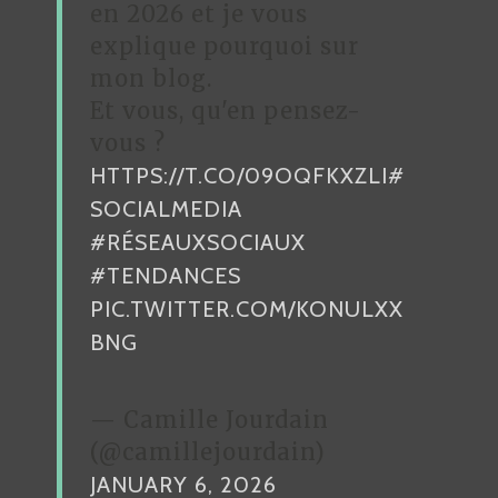
en 2026 et je vous
L
explique pourquoi sur
’
mon blog.
A
Et vous, qu'en pensez-
R
vous ?
HTTPS://T.CO/09OQFKXZLI
#
T
SOCIALMEDIA
I
#RÉSEAUXSOCIAUX
C
#TENDANCES
L
PIC.TWITTER.COM/KONULXX
E
BNG
— Camille Jourdain
(@camillejourdain)
JANUARY 6, 2026