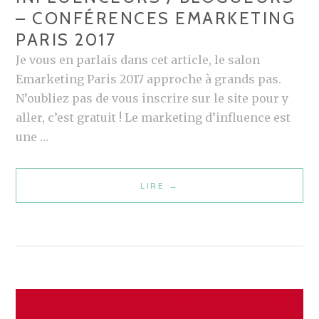
T
– CONFÉRENCES EMARKETING
I
PARIS 2017
N
Je vous en parlais dans cet article, le salon
G
Emarketing Paris 2017 approche à grands pas.
D
N’oubliez pas de vous inscrire sur le site pour y
’
aller, c’est gratuit ! Le marketing d’influence est
I
une …
N
F
L
LIRE
L
→
U
E
E
S
N
R
C
E
E
L
E
A
T