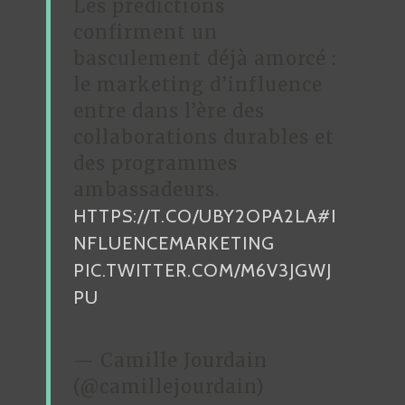
Les prédictions
confirment un
basculement déjà amorcé :
le marketing d’influence
entre dans l’ère des
collaborations durables et
des programmes
ambassadeurs.
HTTPS://T.CO/UBY2OPA2LA
#I
NFLUENCEMARKETING
PIC.TWITTER.COM/M6V3JGWJ
PU
— Camille Jourdain
(@camillejourdain)