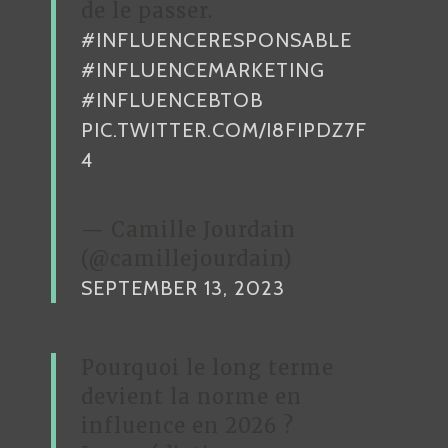
de le passer.
7
#INFLUENCERESPONSABLE
#INFLUENCEMARKETING
#INFLUENCEBTOB
PIC.TWITTER.COM/I8FIPDZ7F
4
— Camille Jourdain
(@camillejourdain)
SEPTEMBER 13, 2023
Pourquoi le long terme
devient la norme en
influence en 2026 ?