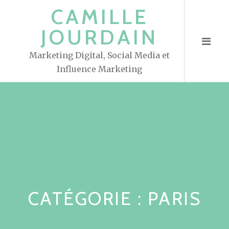
S
CAMILLE
k
JOURDAIN
i
p
Marketing Digital, Social Media et
t
Influence Marketing
o
c
o
n
t
e
n
t
CATÉGORIE : PARIS