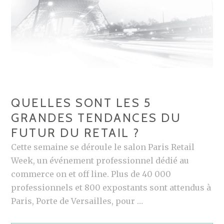
U
V
E
A
U
T
É
QUELLES SONT LES 5
S
GRANDES TENDANCES DU
D
FUTUR DU RETAIL ?
E
V
Cette semaine se déroule le salon Paris Retail
I
Week, un événement professionnel dédié au
V
commerce on et off line. Plus de 40 000
A
professionnels et 800 expostants sont attendus à
T
Paris, Porte de Versailles, pour …
E