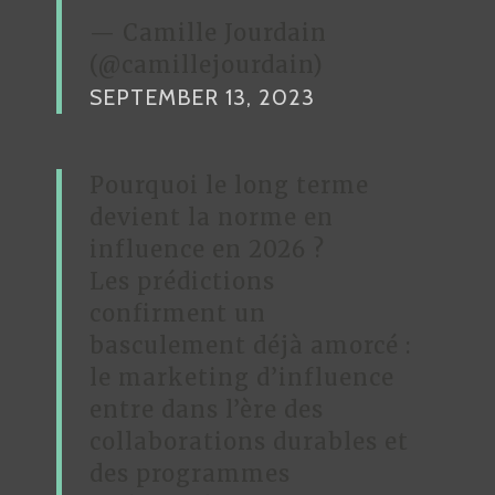
— Camille Jourdain
(@camillejourdain)
SEPTEMBER 13, 2023
Pourquoi le long terme
devient la norme en
influence en 2026 ?
Les prédictions
confirment un
basculement déjà amorcé :
le marketing d’influence
entre dans l’ère des
collaborations durables et
des programmes