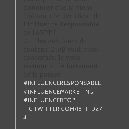
annoncer que je viens
d'obtenir le Certificat de
l'Influence Responsable
de l'ARPP !
Oui, les créateurs de
contenu BtoB sont aussi
concernés. Je vous
recommande fortement
de le passer.
#INFLUENCERESPONSABLE
#INFLUENCEMARKETING
#INFLUENCEBTOB
PIC.TWITTER.COM/I8FIPDZ7F
4