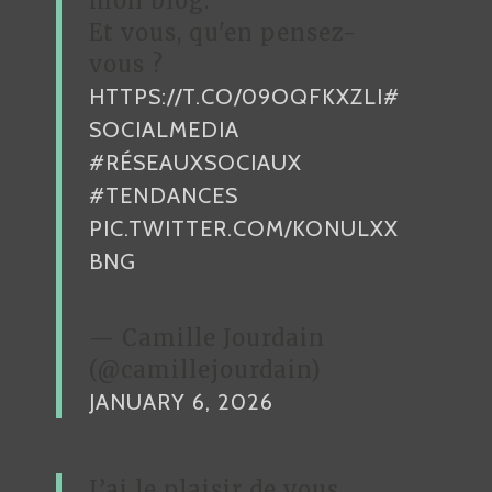
mon blog.
A
Et vous, qu'en pensez-
R
vous ?
HTTPS://T.CO/09OQFKXZLI
#
T
SOCIALMEDIA
I
#RÉSEAUXSOCIAUX
C
#TENDANCES
L
PIC.TWITTER.COM/KONULXX
E
BNG
— Camille Jourdain
(@camillejourdain)
JANUARY 6, 2026
J’ai le plaisir de vous