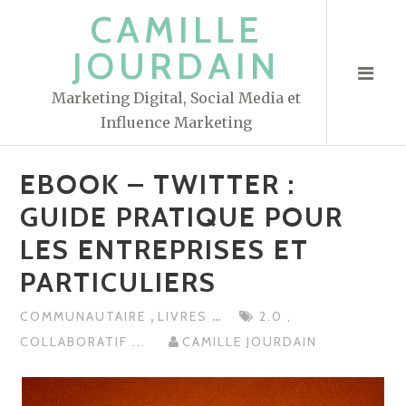
S
CAMILLE
k
JOURDAIN
i
p
Marketing Digital, Social Media et
t
Influence Marketing
o
c
EBOOK – TWITTER :
o
n
GUIDE PRATIQUE POUR
t
LES ENTREPRISES ET
e
PARTICULIERS
n
t
,
...
COMMUNAUTAIRE
LIVRES
2.0
,
COLLABORATIF
...
CAMILLE JOURDAIN