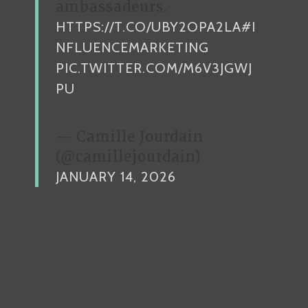
ambassadeurs.
HTTPS://T.CO/UBY2OPA2LA
#I
NFLUENCEMARKETING
PIC.TWITTER.COM/M6V3JGWJ
PU
— Camille Jourdain
(@camillejourdain)
JANUARY 14, 2026