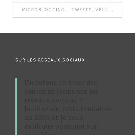
A
MICROBLOGGING – TWEETS, VEILLE, SÉLECTION DE LIENS
V
I
G
A
T
SUR LES RÉSEAUX SOCIAUX
I
O
Un retour en force des
N
contenus longs sur les
D
réseaux sociaux ?
Je mise sur cette tendance
E
en 2026 et je vous
L
explique pourquoi sur
’