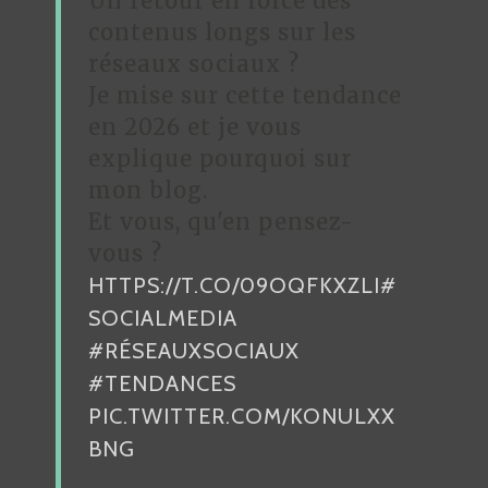
Un retour en force des
N
contenus longs sur les
D
réseaux sociaux ?
Je mise sur cette tendance
E
en 2026 et je vous
L
explique pourquoi sur
’
mon blog.
A
Et vous, qu'en pensez-
R
vous ?
HTTPS://T.CO/09OQFKXZLI
#
T
SOCIALMEDIA
I
#RÉSEAUXSOCIAUX
C
#TENDANCES
L
PIC.TWITTER.COM/KONULXX
E
BNG