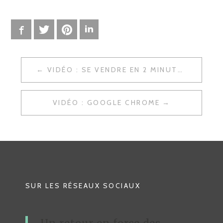
Facebook
Twitter
Pinterest
LinkedIn
VIDÉO : SE VENDRE EN 2 MINUTES
N
A
VIDÉO : GOOGLE CHROME
V
I
G
A
T
SUR LES RÉSEAUX SOCIAUX
I
O