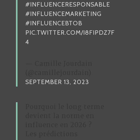
#INFLUENCERESPONSABLE
#INFLUENCEMARKETING
#INFLUENCEBTOB
PIC.TWITTER.COM/I8FIPDZ7F
4
— Camille Jourdain
(@camillejourdain)
SEPTEMBER 13, 2023
Pourquoi le long terme
devient la norme en
influence en 2026 ?
Les prédictions