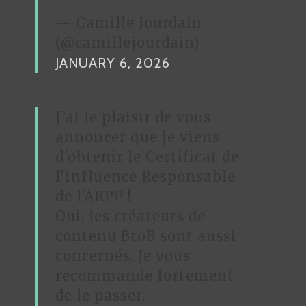
— Camille Jourdain
(@camillejourdain)
JANUARY 6, 2026
J’ai le plaisir de vous
annoncer que je viens
d'obtenir le Certificat de
l'Influence Responsable
de l'ARPP !
Oui, les créateurs de
contenu BtoB sont aussi
concernés. Je vous
recommande fortement
de le passer.