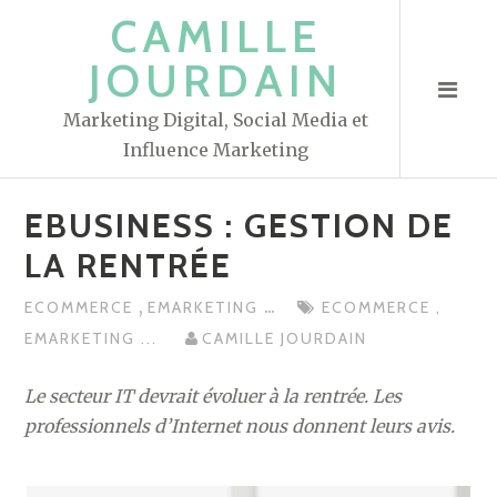
S
CAMILLE
k
JOURDAIN
i
p
Marketing Digital, Social Media et
t
Influence Marketing
o
c
EBUSINESS : GESTION DE
o
n
LA RENTRÉE
t
,
...
ECOMMERCE
EMARKETING
ECOMMERCE
,
e
EMARKETING
...
CAMILLE JOURDAIN
n
t
Le secteur IT devrait évoluer à la rentrée. Les
professionnels d’Internet nous donnent leurs avis.