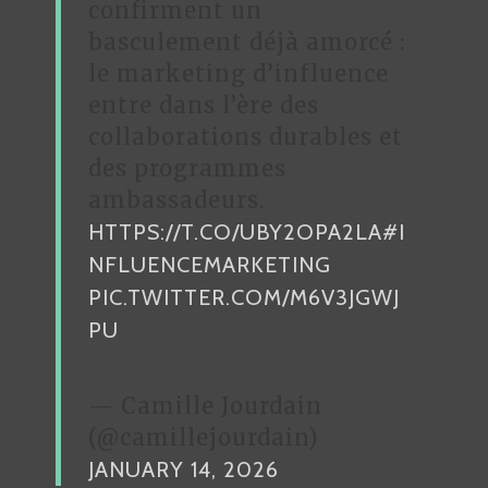
confirment un
basculement déjà amorcé :
le marketing d’influence
entre dans l’ère des
collaborations durables et
des programmes
ambassadeurs.
HTTPS://T.CO/UBY2OPA2LA
#I
NFLUENCEMARKETING
PIC.TWITTER.COM/M6V3JGWJ
PU
— Camille Jourdain
(@camillejourdain)
JANUARY 14, 2026