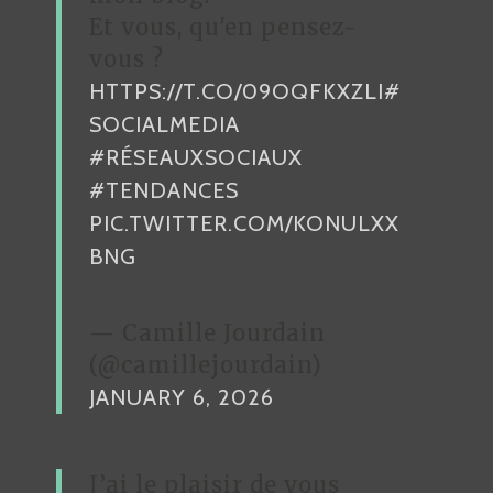
A
Et vous, qu'en pensez-
R
vous ?
HTTPS://T.CO/09OQFKXZLI
#
T
SOCIALMEDIA
I
#RÉSEAUXSOCIAUX
C
#TENDANCES
L
PIC.TWITTER.COM/KONULXX
E
BNG
— Camille Jourdain
(@camillejourdain)
JANUARY 6, 2026
J’ai le plaisir de vous