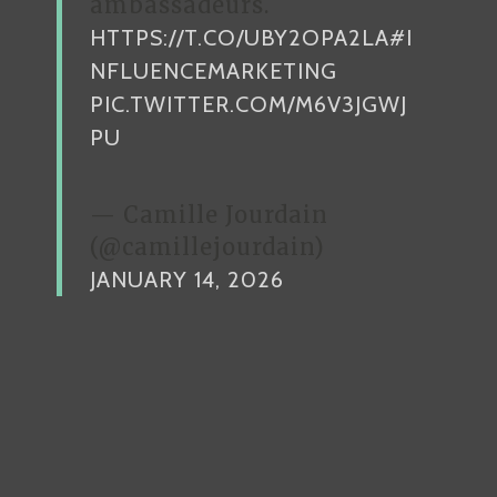
ambassadeurs.
HTTPS://T.CO/UBY2OPA2LA
#I
NFLUENCEMARKETING
PIC.TWITTER.COM/M6V3JGWJ
PU
— Camille Jourdain
(@camillejourdain)
JANUARY 14, 2026