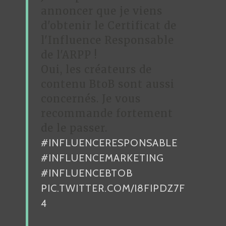
annoncer que je viens
d'obtenir le Certificat de
l'Influence Responsable
de l'ARPP !
Oui, les créateurs de
contenu BtoB sont aussi
concernés. Je vous
recommande fortement
de le passer.
#INFLUENCERESPONSABLE
#INFLUENCEMARKETING
#INFLUENCEBTOB
PIC.TWITTER.COM/I8FIPDZ7F
4