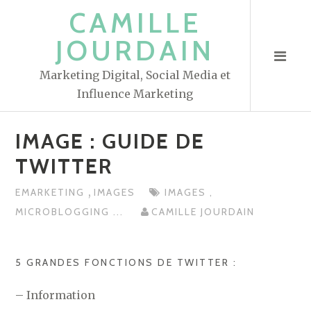
S
CAMILLE
k
JOURDAIN
i
p
Marketing Digital, Social Media et
t
Influence Marketing
o
c
IMAGE : GUIDE DE
o
n
TWITTER
t
,
EMARKETING
IMAGES
IMAGES
,
e
MICROBLOGGING
...
CAMILLE JOURDAIN
n
t
5 GRANDES FONCTIONS DE TWITTER :
– Information