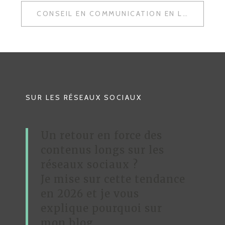
A
CONSEIL EN COMMUNICATION EN LIGNE : AGENCE & CO’M
V
I
G
A
T
SUR LES RÉSEAUX SOCIAUX
I
O
Un retour en force des
N
contenus longs sur les
D
réseaux sociaux ?
Je mise sur cette tendance
E
en 2026 et je vous
L
explique pourquoi sur
’
mon blog.