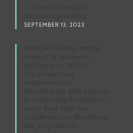
— Camille Jourdain
(@camillejourdain)
SEPTEMBER 13, 2023
Pourquoi le long terme
devient la norme en
influence en 2026 ?
Les prédictions
confirment un
basculement déjà amorcé :
le marketing d’influence
entre dans l’ère des
collaborations durables et
des programmes