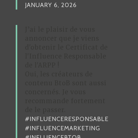
JANUARY 6, 2026
J’ai le plaisir de vous
annoncer que je viens
d'obtenir le Certificat de
l'Influence Responsable
de l'ARPP !
Oui, les créateurs de
contenu BtoB sont aussi
concernés. Je vous
recommande fortement
de le passer.
#INFLUENCERESPONSABLE
#INFLUENCEMARKETING
#INFLUENCEBTOB