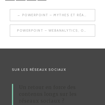
POWERPOINT – MYTHES ET RÉALITÉS : MÉDIAS SOCIAUX ET RP
N
A
POWERPOINT – WEBANALYTICS, OUTILS DE MESURE D’AUDIENCE
V
I
G
A
T
SUR LES RÉSEAUX SOCIAUX
I
O
Un retour en force des
N
contenus longs sur les
D
réseaux sociaux ?