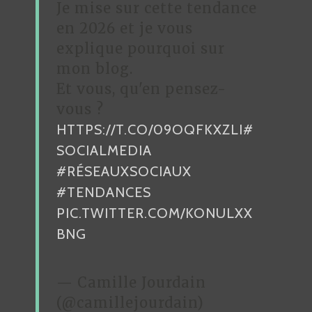
Je mise sur cette tendance
E
en 2026 et je vous
L
explique pourquoi sur
’
mon blog.
A
Et vous, qu'en pensez-
R
vous ?
HTTPS://T.CO/09OQFKXZLI
#
T
SOCIALMEDIA
I
#RÉSEAUXSOCIAUX
C
#TENDANCES
L
PIC.TWITTER.COM/KONULXX
E
BNG
— Camille Jourdain
(@camillejourdain)