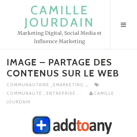
S
CAMILLE
k
JOURDAIN
i
p
Marketing Digital, Social Media et
t
Influence Marketing
o
c
IMAGE – PARTAGE DES
o
n
CONTENUS SUR LE WEB
t
,
...
COMMUNAUTAIRE
EMARKETING
e
COMMUNAUTÉ
,
ENTREPRISE
...
CAMILLE
n
JOURDAIN
t