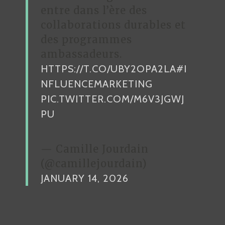
entre dans l’ère des
collaborations durables et
des programmes
ambassadeurs.
HTTPS://T.CO/UBY2OPA2LA
#I
NFLUENCEMARKETING
PIC.TWITTER.COM/M6V3JGWJ
PU
— Camille Jourdain
(@camillejourdain)
JANUARY 14, 2026