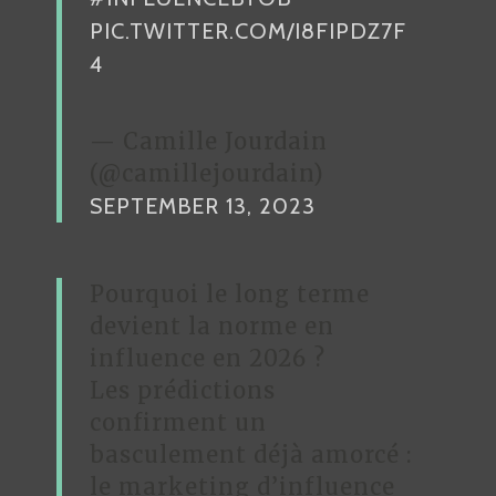
PIC.TWITTER.COM/I8FIPDZ7F
4
— Camille Jourdain
(@camillejourdain)
SEPTEMBER 13, 2023
Pourquoi le long terme
devient la norme en
influence en 2026 ?
Les prédictions
confirment un
basculement déjà amorcé :
le marketing d’influence