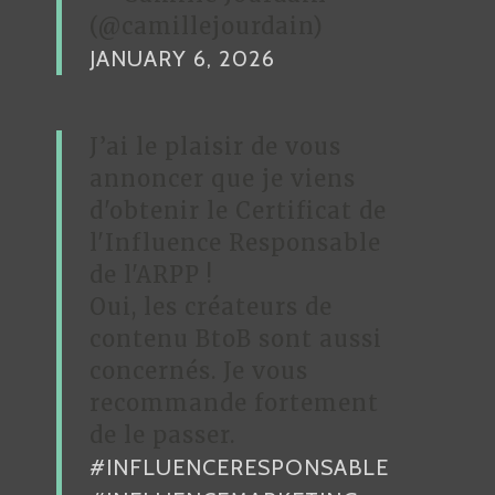
(@camillejourdain)
JANUARY 6, 2026
J’ai le plaisir de vous
annoncer que je viens
d'obtenir le Certificat de
l'Influence Responsable
de l'ARPP !
Oui, les créateurs de
contenu BtoB sont aussi
concernés. Je vous
recommande fortement
de le passer.
#INFLUENCERESPONSABLE