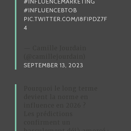
#INFLUENCEMARKETING
#INFLUENCEBTOB
PIC.TWITTER.COM/I8FIPDZ7F
4
— Camille Jourdain
(@camillejourdain)
SEPTEMBER 13, 2023
Pourquoi le long terme
devient la norme en
influence en 2026 ?
Les prédictions
confirment un
basculement déjà amorcé :