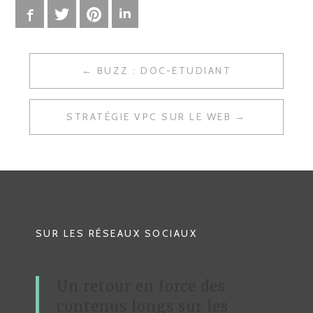
Facebook
Twitter
Pinterest
LinkedIn
BUZZ : DOC-ETUDIANT
N
A
STRATÉGIE VPC SUR LE WEB
V
I
G
A
T
SUR LES RÉSEAUX SOCIAUX
I
O
Un retour en force des
N
contenus longs sur les