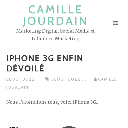
S
CAMILLE
k
JOURDAIN
i
p
Marketing Digital, Social Media et
t
Influence Marketing
o
c
IPHONE 3G ENFIN
o
n
DÉVOILÉ
t
,
...
BLOG
BUZZ
BLOG
,
BUZZ
...
CAMILLE
e
JOURDAIN
n
t
Nous l’attendions tous, voici iPhone 3G…