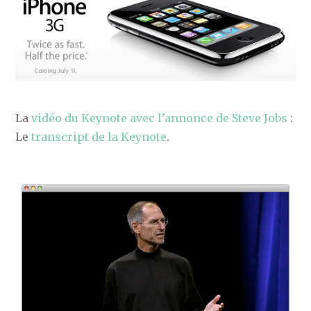
La
vidéo du Keynote avec l’annonce de Steve Jobs
:
Le
transcript de la Keynote
.