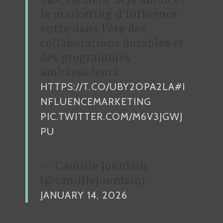
le marketing d’influence
entre dans l’ère des
collaborations durables et
des programmes
ambassadeurs.
HTTPS://T.CO/UBY2OPA2LA
#I
NFLUENCEMARKETING
PIC.TWITTER.COM/M6V3JGWJ
PU
— Camille Jourdain
(@camillejourdain)
JANUARY 14, 2026