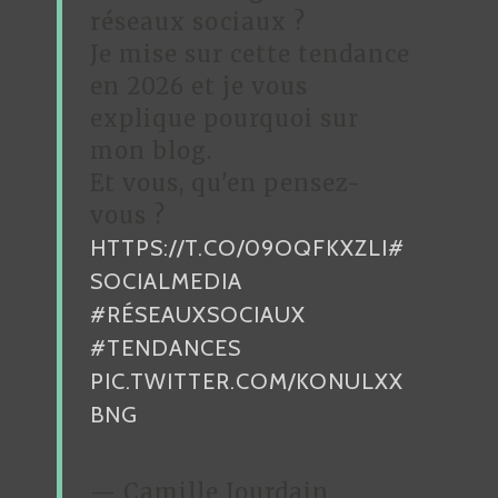
D
réseaux sociaux ?
Je mise sur cette tendance
E
en 2026 et je vous
L
explique pourquoi sur
’
mon blog.
A
Et vous, qu'en pensez-
R
vous ?
HTTPS://T.CO/09OQFKXZLI
#
T
SOCIALMEDIA
I
#RÉSEAUXSOCIAUX
C
#TENDANCES
L
PIC.TWITTER.COM/KONULXX
E
BNG
— Camille Jourdain