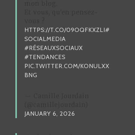
’
mon blog.
A
Et vous, qu'en pensez-
R
vous ?
HTTPS://T.CO/09OQFKXZLI
#
T
SOCIALMEDIA
I
#RÉSEAUXSOCIAUX
C
#TENDANCES
L
PIC.TWITTER.COM/KONULXX
E
BNG
— Camille Jourdain
(@camillejourdain)
JANUARY 6, 2026