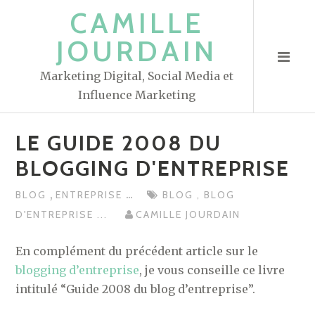
S
CAMILLE
k
JOURDAIN
i
p
Marketing Digital, Social Media et
t
Influence Marketing
o
c
LE GUIDE 2008 DU
o
n
BLOGGING D'ENTREPRISE
t
,
...
BLOG
ENTREPRISE
BLOG
,
BLOG
e
D'ENTREPRISE
...
CAMILLE JOURDAIN
n
t
En complément du précédent article sur le
blogging d’entreprise
, je vous conseille ce livre
intitulé “Guide 2008 du blog d’entreprise”.