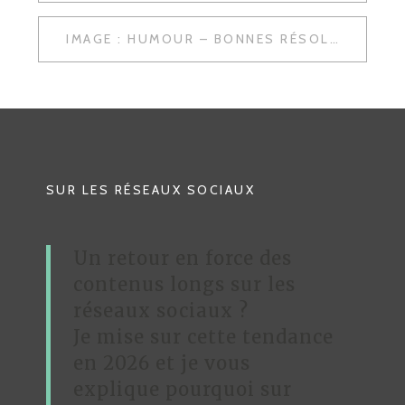
A
IMAGE : HUMOUR – BONNES RÉSOLUTIONS D’UN GEEK 2009
V
I
G
A
T
SUR LES RÉSEAUX SOCIAUX
I
O
Un retour en force des
N
contenus longs sur les
D
réseaux sociaux ?
Je mise sur cette tendance
E
en 2026 et je vous
L
explique pourquoi sur