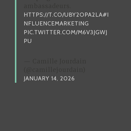
ambassadeurs.
HTTPS://T.CO/UBY2OPA2LA
#I
NFLUENCEMARKETING
PIC.TWITTER.COM/M6V3JGWJ
PU
— Camille Jourdain
(@camillejourdain)
JANUARY 14, 2026