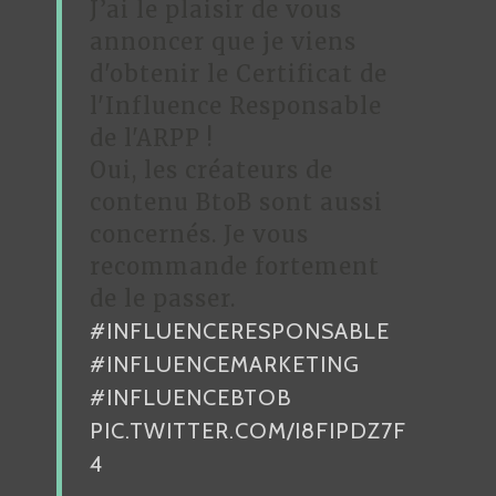
J’ai le plaisir de vous
annoncer que je viens
d'obtenir le Certificat de
l'Influence Responsable
de l'ARPP !
Oui, les créateurs de
contenu BtoB sont aussi
concernés. Je vous
recommande fortement
de le passer.
#INFLUENCERESPONSABLE
#INFLUENCEMARKETING
#INFLUENCEBTOB
PIC.TWITTER.COM/I8FIPDZ7F
4