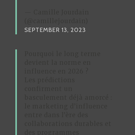
— Camille Jourdain
(@camillejourdain)
SEPTEMBER 13, 2023
Pourquoi le long terme
devient la norme en
influence en 2026 ?
Les prédictions
confirment un
basculement déjà amorcé :
le marketing d’influence
entre dans l’ère des
collaborations durables et
des programmes