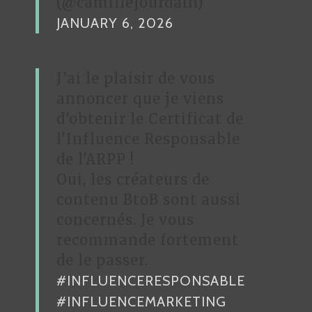
(@camillejourdain)
JANUARY 6, 2026
J’ai le plaisir de vous
annoncer que je viens
d'obtenir le Certificat de
l'Influence Responsable
de l'ARPP !
Oui, les créateurs de
contenu BtoB sont aussi
concernés. Je vous
recommande fortement
de le passer.
#INFLUENCERESPONSABLE
#INFLUENCEMARKETING