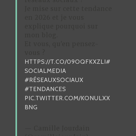
Je mise sur cette tendance
E
en 2026 et je vous
L
explique pourquoi sur
’
mon blog.
A
Et vous, qu'en pensez-
R
vous ?
HTTPS://T.CO/09OQFKXZLI
#
T
SOCIALMEDIA
I
#RÉSEAUXSOCIAUX
C
#TENDANCES
L
PIC.TWITTER.COM/KONULXX
E
BNG
— Camille Jourdain