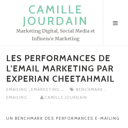
S
CAMILLE
k
JOURDAIN
i
p
Marketing Digital, Social Media et
t
Influence Marketing
o
c
LES PERFORMANCES DE
o
n
L’EMAIL MARKETING PAR
t
e
n
,
...
EMAILING
EMARKETING
BENCHMARK
,
t
EMAILING
...
CAMILLE JOURDAIN
UN BENCHMARK DES PERFORMANCES E-MAILING