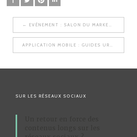
EVÉNEMENT : SALON DU MARKETING DIRECT ET RELATIONNEL – MD EXPO ET E-RETAIL
N
A
APPLICATION MOBILE : GUIDES URBAINS ET COMMUNAUTAIRES – YESCITIZ
V
I
G
A
T
SUR LES RÉSEAUX SOCIAUX
I
O
Un retour en force des
N
contenus longs sur les
D
réseaux sociaux ?