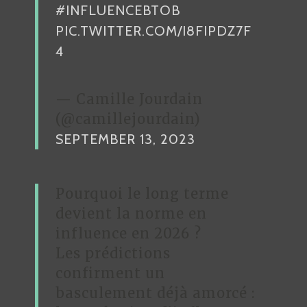
#INFLUENCEBTOB
PIC.TWITTER.COM/I8FIPDZ7F
4
— Camille Jourdain
(@camillejourdain)
SEPTEMBER 13, 2023
Pourquoi le long terme
devient la norme en
influence en 2026 ?
Les prédictions
confirment un
basculement déjà amorcé :