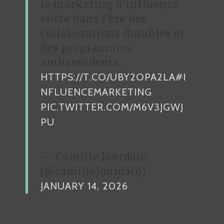
le marketing d’influence
entre dans l’ère des
collaborations durables et
des programmes
ambassadeurs.
HTTPS://T.CO/UBY2OPA2LA
#I
NFLUENCEMARKETING
PIC.TWITTER.COM/M6V3JGWJ
PU
— Camille Jourdain
(@camillejourdain)
JANUARY 14, 2026