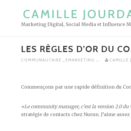
S
CAMILLE JOURD
k
i
Marketing Digital, Social Media et Influence 
p
t
o
LES RÈGLES D’OR DU 
c
o
,
...
COMMUNAUTAIRE
EMARKETING
CAMILLE
n
t
e
Commençons par une rapide définition du Co
n
t
«Le community manager, c’est la version 2.0 du
stratégie de contacts chez Nurun. J’aime assez c