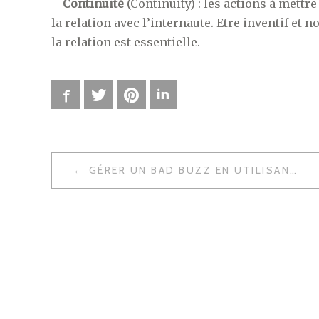
–
Continuité
(Continuity) : les actions à mettre
la relation avec l’internaute. Etre inventif et n
la relation est essentielle.
Facebook
Twitter
Pinterest
LinkedIn
GÉRER UN BAD BUZZ EN UTILISANT FACEBOOK
N
A
V
I
G