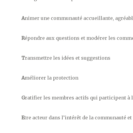
A
nimer une communauté accueillante, agréable
R
épondre aux questions et modérer les comm
T
ransmettre les idées et suggestions
A
méliorer la protection
G
ratifier les membres actifs qui participent à
E
tre acteur dans l’intérêt de la communauté et 