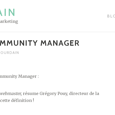
AIN
BL
Marketing
COMMUNITY MANAGER
 JOURDAIN
mmunity Manager :
 webmaster,
résume Grégory Pouy, directeur de la
ette définition !