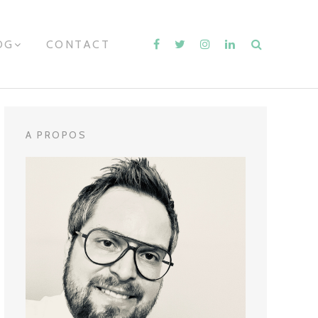
OG
E
CONTACT
X
P
A
N
D
C
H
A PROPOS
I
L
D
M
E
N
U