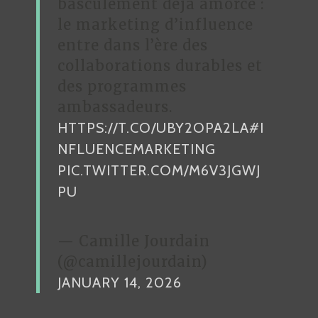
basculement déjà amorcé :
le marketing d’influence
entre dans l’ère des
collaborations durables et
des programmes
ambassadeurs.
HTTPS://T.CO/UBY2OPA2LA
#I
NFLUENCEMARKETING
PIC.TWITTER.COM/M6V3JGWJ
PU
— Camille Jourdain
(@camillejourdain)
JANUARY 14, 2026