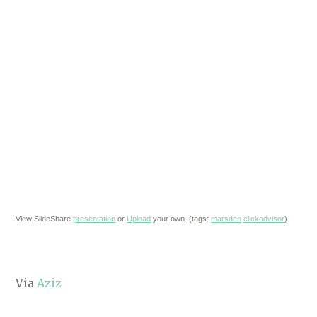
View SlideShare
presentation
or
Upload
your own. (tags:
marsden
clickadvisor
)
Via
Aziz