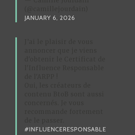
— Camille Jourdain
(@camillejourdain)
JANUARY 6, 2026
J’ai le plaisir de vous
annoncer que je viens
d'obtenir le Certificat de
l'Influence Responsable
de l'ARPP !
Oui, les créateurs de
contenu BtoB sont aussi
concernés. Je vous
recommande fortement
de le passer.
#INFLUENCERESPONSABLE