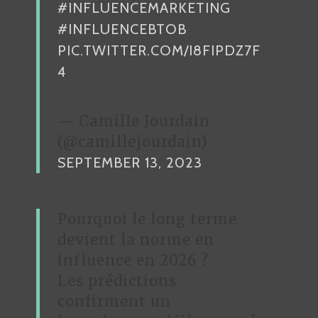
#INFLUENCEMARKETING
#INFLUENCEBTOB
PIC.TWITTER.COM/I8FIPDZ7F
4
— Camille Jourdain
(@camillejourdain)
SEPTEMBER 13, 2023
Pourquoi le long terme
devient la norme en
influence en 2026 ?
Les prédictions
confirment un