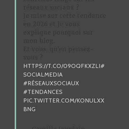
D
réseaux sociaux ?
Je mise sur cette tendance
E
en 2026 et je vous
L
explique pourquoi sur
’
mon blog.
A
Et vous, qu'en pensez-
R
vous ?
HTTPS://T.CO/09OQFKXZLI
#
T
SOCIALMEDIA
I
#RÉSEAUXSOCIAUX
C
#TENDANCES
L
PIC.TWITTER.COM/KONULXX
E
BNG