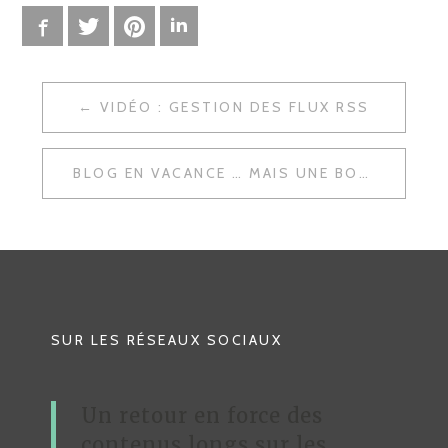
Facebook
Twitter
Pinterest
LinkedIn
VIDÉO : GESTION DES FLUX RSS
N
A
BLOG EN VACANCE … MAIS UNE BONNE SURPRISE
V
I
G
A
T
SUR LES RÉSEAUX SOCIAUX
I
O
Un retour en force des
N
contenus longs sur les