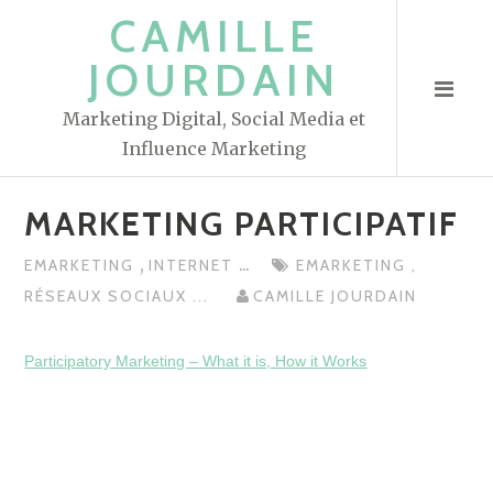
S
CAMILLE
k
JOURDAIN
i
p
Marketing Digital, Social Media et
t
Influence Marketing
o
c
MARKETING PARTICIPATIF
o
n
,
...
EMARKETING
INTERNET
EMARKETING
,
t
RÉSEAUX SOCIAUX
...
CAMILLE JOURDAIN
e
n
Participatory Marketing – What it is, How it Works
t