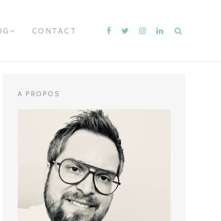
OG
E
CONTACT
X
P
A
N
D
C
H
A PROPOS
I
L
D
M
E
N
U