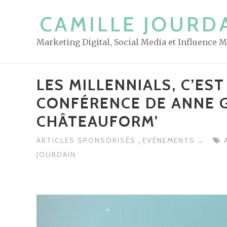
S
CAMILLE JOURD
k
i
Marketing Digital, Social Media et Influence 
p
t
o
LES MILLENNIALS, C’ES
c
CONFÉRENCE DE ANNE 
o
n
CHÂTEAUFORM’
t
,
...
ARTICLES SPONSORISÉS
EVÉNEMENTS
e
JOURDAIN
n
t