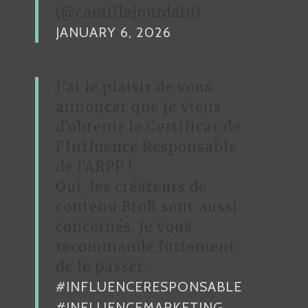
(@camillejourdain)
JANUARY 6, 2026
J’ai le plaisir de vous
annoncer que je viens
d'obtenir le Certificat de
l'Influence Responsable
de l'ARPP !
Oui, les créateurs de
contenu BtoB sont aussi
concernés. Je vous
recommande fortement
de le passer.
#INFLUENCERESPONSABLE
#INFLUENCEMARKETING