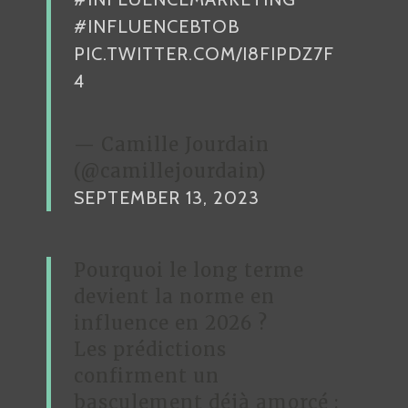
#INFLUENCEBTOB
PIC.TWITTER.COM/I8FIPDZ7F
4
— Camille Jourdain
(@camillejourdain)
SEPTEMBER 13, 2023
Pourquoi le long terme
devient la norme en
influence en 2026 ?
Les prédictions
confirment un
basculement déjà amorcé :