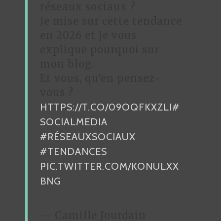
D
réseaux sociaux ?
Je mise sur cette tendance
E
en 2026 et je vous
L
explique pourquoi sur
’
mon blog.
A
Et vous, qu'en pensez-
R
vous ?
HTTPS://T.CO/09OQFKXZLI
#
T
SOCIALMEDIA
I
#RÉSEAUXSOCIAUX
C
#TENDANCES
L
PIC.TWITTER.COM/KONULXX
E
BNG
— Camille Jourdain