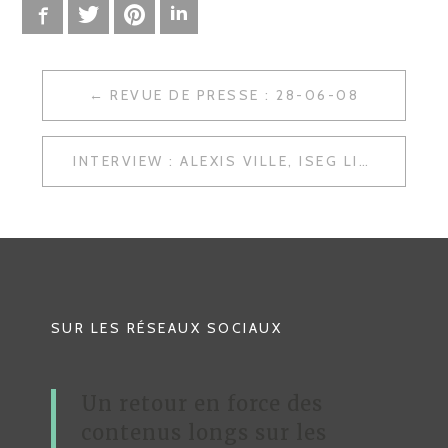
Facebook
Twitter
Pinterest
LinkedIn
REVUE DE PRESSE : 28-06-08
N
A
INTERVIEW : ALEXIS VILLE, ISEG LILLE, CASTORAMA.FR
V
I
G
A
T
SUR LES RÉSEAUX SOCIAUX
I
O
Un retour en force des
N
contenus longs sur les