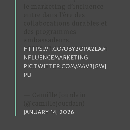
le marketing d’influence
entre dans l’ère des
collaborations durables et
des programmes
ambassadeurs.
HTTPS://T.CO/UBY2OPA2LA
#I
NFLUENCEMARKETING
PIC.TWITTER.COM/M6V3JGWJ
PU
— Camille Jourdain
(@camillejourdain)
JANUARY 14, 2026