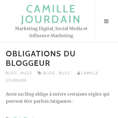
S
CAMILLE
k
JOURDAIN
i
p
Marketing Digital, Social Media et
t
Influence Marketing
o
c
OBLIGATIONS DU
o
n
BLOGGEUR
t
,
BLOG
BUZZ
BLOG
,
BUZZ
CAMILLE
e
JOURDAIN
n
t
Avoir un blog oblige à suivre certaines règles qui
peuvent être parfois fatigantes :