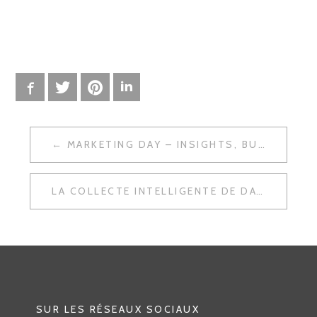
Facebook
Twitter
Pinterest
LinkedIn
MARKETING DAY – INSIGHTS, BUSINESS ET INNOVATION
N
A
LA COLLECTE INTELLIGENTE DE DATA ON/OFF-LINE
V
I
G
A
T
SUR LES RÉSEAUX SOCIAUX