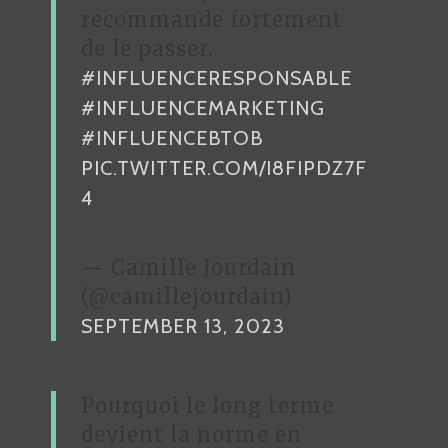
recommande fortement
de le passer.
#INFLUENCERESPONSABLE
#INFLUENCEMARKETING
#INFLUENCEBTOB
PIC.TWITTER.COM/I8FIPDZ7F
4
— Camille Jourdain
(@camillejourdain)
SEPTEMBER 13, 2023
Pourquoi le long terme
devient la norme en