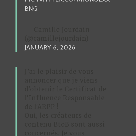
E
BNG
— Camille Jourdain
(@camillejourdain)
JANUARY 6, 2026
J’ai le plaisir de vous
annoncer que je viens
d'obtenir le Certificat de
l'Influence Responsable
de l'ARPP !
Oui, les créateurs de
contenu BtoB sont aussi
concernés. Je vous