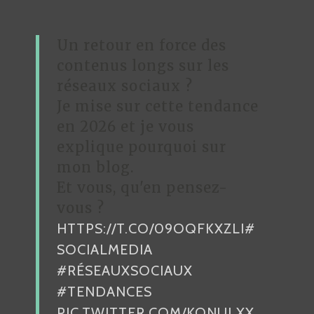
I
O
Un retour en force des
N
contenus longs sur les
D
réseaux sociaux ?
Je mise sur cette tendance
E
en 2026 et je vous
L
explique pourquoi sur
’
mon blog.
A
Et vous, qu'en pensez-
R
vous ?
HTTPS://T.CO/09OQFKXZLI
#
T
SOCIALMEDIA
I
#RÉSEAUXSOCIAUX
C
#TENDANCES
L
PIC.TWITTER.COM/KONULXX