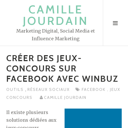
S
CAMILLE
k
JOURDAIN
i
p
Marketing Digital, Social Media et
t
Influence Marketing
o
c
CRÉER DES JEUX-
o
n
CONCOURS SUR
t
FACEBOOK AVEC WINBUZ
e
n
,
OUTILS
RÉSEAUX SOCIAUX
FACEBOOK
,
JEUX
t
CONCOURS
CAMILLE JOURDAIN
Il existe plusieurs
solutions dédiées aux
jeux-concours