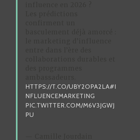
influence en 2026 ?
Les prédictions
confirment un
basculement déjà amorcé :
le marketing d’influence
entre dans l’ère des
collaborations durables et
des programmes
ambassadeurs.
HTTPS://T.CO/UBY2OPA2LA
#I
NFLUENCEMARKETING
PIC.TWITTER.COM/M6V3JGWJ
PU
— Camille Jourdain