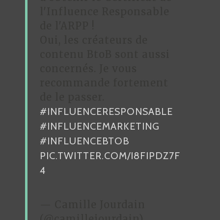
l'Influence Responsable
de l'ARPP !
Oui, les créateurs de
contenu BtoB sont aussi
concernés. Je vous
recommande fortement
de le passer.
#INFLUENCERESPONSABLE
#INFLUENCEMARKETING
#INFLUENCEBTOB
PIC.TWITTER.COM/I8FIPDZ7F
4
— Camille Jourdain
(@camillejourdain)