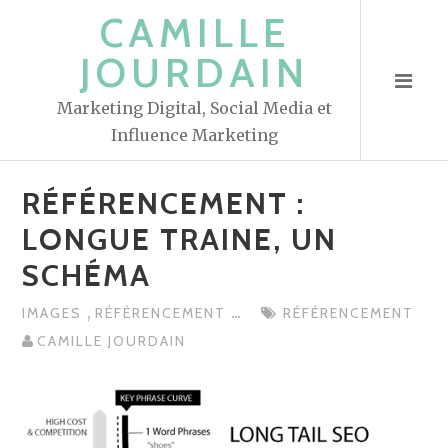
S
CAMILLE
k
JOURDAIN
i
p
Marketing Digital, Social Media et
t
Influence Marketing
o
c
RÉFÉRENCEMENT :
o
n
LONGUE TRAINE, UN
t
SCHÉMA
e
n
,
...
IMAGES
RÉFÉRENCEMENT
RÉFÉRENCEMENT
t
CAMILLE JOURDAIN