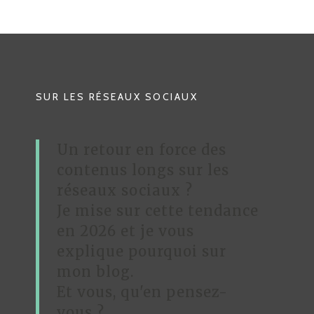
I
G
A
T
SUR LES RÉSEAUX SOCIAUX
I
O
Un retour en force des
N
contenus longs sur les
D
réseaux sociaux ?
Je mise sur cette tendance
E
en 2026 et je vous
L
explique pourquoi sur
’
mon blog.
A
Et vous, qu'en pensez-
R
vous ?