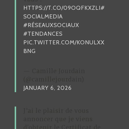
HTTPS://T.CO/09OQFKXZLI
#
T
SOCIALMEDIA
I
#RÉSEAUXSOCIAUX
C
#TENDANCES
L
PIC.TWITTER.COM/KONULXX
E
BNG
— Camille Jourdain
(@camillejourdain)
JANUARY 6, 2026
J’ai le plaisir de vous
annoncer que je viens
d'obtenir le Certificat de