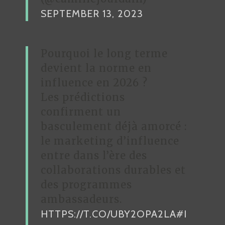
SEPTEMBER 13, 2023
Pourquoi le long terme
devient la norme en
influence en 2026 ?
Les prédictions
confirment un
basculement déjà amorcé :
le marketing d’influence
entre dans l’ère des
collaborations durables et
des programmes
ambassadeurs.
HTTPS://T.CO/UBY2OPA2LA
#I