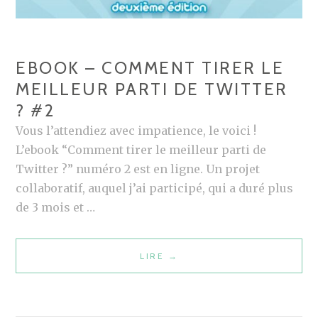
C
O
M
EBOOK – COMMENT TIRER LE
M
MEILLEUR PARTI DE TWITTER
U
? #2
N
Vous l’attendiez avec impatience, le voici !
A
L’ebook “Comment tirer le meilleur parti de
U
Twitter ?” numéro 2 est en ligne. Un projet
T
collaboratif, auquel j’ai participé, qui a duré plus
É
de 3 mois et …
S
D
E
LIRE
E
→
M
B
A
O
R
O