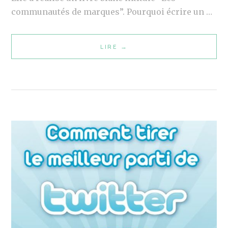
communautés de marques”. Pourquoi écrire un …
LIRE
L
→
I
V
R
E
B
L
A
N
C
:
L
E
S