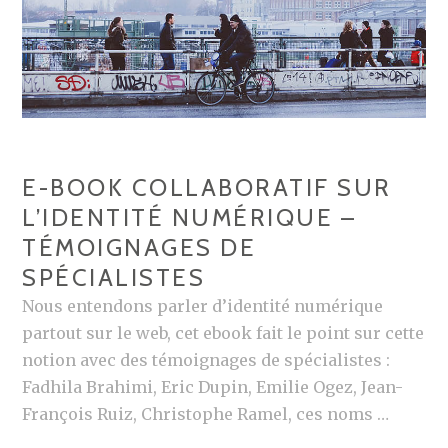
I
X
G
S
I
O
T
C
A
I
L
A
E-BOOK COLLABORATIF SUR
U
L’IDENTITÉ NUMÉRIQUE –
X
TÉMOIGNAGES DE
E
N
SPÉCIALISTES
F
Nous entendons parler d’identité numérique
R
partout sur le web, cet ebook fait le point sur cette
A
notion avec des témoignages de spécialistes :
N
Fadhila Brahimi, Eric Dupin, Emilie Ogez, Jean-
C
François Ruiz, Christophe Ramel, ces noms …
E