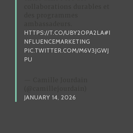
I
collaborations durables et
L
des programmes
.
ambassadeurs.
A
HTTPS://T.CO/UBY2OPA2LA
#I
L
NFLUENCEMARKETING
T
PIC.TWITTER.COM/M6V3JGWJ
I
PU
C
S
— Camille Jourdain
(@camillejourdain)
JANUARY 14, 2026