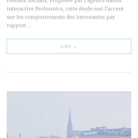
réseaux sociaux. Proposée par l’agence media
T
interactive Performics, cette étude met l’accent
A
sur les comportements des internautes par
U
rapport …
X
D
LIRE
E
→
U
T
M
U
A
D
R
E
K
:
E
R
T
É
I
S
N
E
G
A
D
U