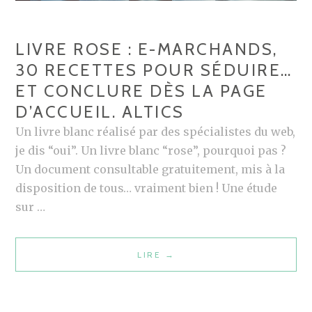
I
E
F
M
LIVRE ROSE : E-MARCHANDS,
S
A
30 RECETTES POUR SÉDUIRE…
U
R
ET CONCLURE DÈS LA PAGE
R
Q
L
D’ACCUEIL. ALTICS
U
’
E
Un livre blanc réalisé par des spécialistes du web,
I
S
je dis “oui”. Un livre blanc “rose”, pourquoi pas ?
D
E
Un document consultable gratuitement, mis à la
E
T
disposition de tous… vraiment bien ! Une étude
N
I
sur …
T
N
I
T
LIRE
L
→
T
E
I
É
R
V
N
N
R