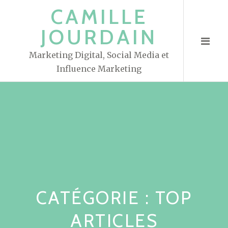
S
CAMILLE
k
JOURDAIN
i
p
Marketing Digital, Social Media et
t
Influence Marketing
o
c
o
n
t
e
n
t
CATÉGORIE : TOP
ARTICLES