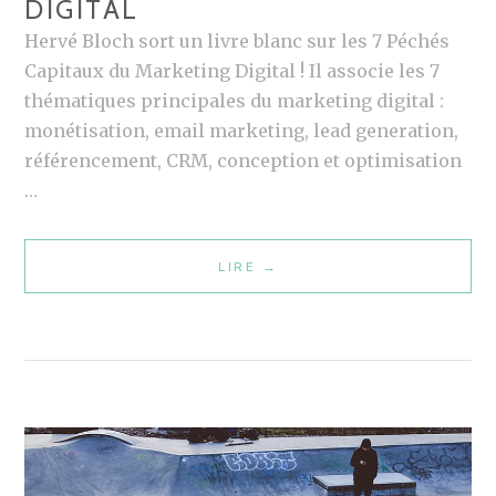
DIGITAL
M
E
Hervé Bloch sort un livre blanc sur les 7 Péchés
I
Capitaux du Marketing Digital ! Il associe les 7
L
thématiques principales du marketing digital :
L
monétisation, email marketing, lead generation,
E
référencement, CRM, conception et optimisation
U
…
R
P
LIRE
L
→
A
I
R
V
T
R
I
E
D
B
E
L
T
A
W