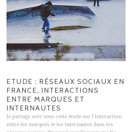
N
I
C
T
:
T
L
E
E
R
S
?
7
#
P
2
É
C
ETUDE : RÉSEAUX SOCIAUX EN
H
FRANCE, INTERACTIONS
É
ENTRE MARQUES ET
S
C
INTERNAUTES
A
Je partage avec vous cette étude sur l’interaction
P
entre les marques et les internautes dans les
I