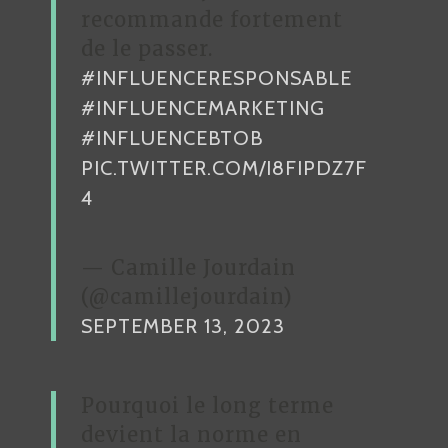
recommande fortement
de le passer.
#INFLUENCERESPONSABLE
#INFLUENCEMARKETING
#INFLUENCEBTOB
PIC.TWITTER.COM/I8FIPDZ7F
4
— Camille Jourdain
(@camillejourdain)
SEPTEMBER 13, 2023
Pourquoi le long terme
devient la norme en