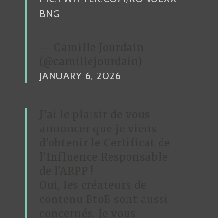
E
BNG
— Camille Jourdain
(@camillejourdain)
JANUARY 6, 2026
J’ai le plaisir de vous
annoncer que je viens
d'obtenir le Certificat de
l'Influence Responsable
de l'ARPP !
Oui, les créateurs de
contenu BtoB sont aussi
concernés. Je vous