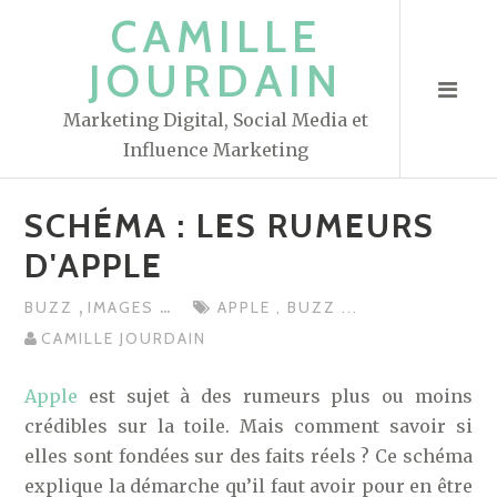
S
CAMILLE
k
JOURDAIN
i
p
Marketing Digital, Social Media et
t
Influence Marketing
o
c
SCHÉMA : LES RUMEURS
o
n
D'APPLE
t
,
...
BUZZ
IMAGES
APPLE
,
BUZZ
...
e
CAMILLE JOURDAIN
n
t
Apple
est sujet à des rumeurs plus ou moins
crédibles sur la toile. Mais comment savoir si
elles sont fondées sur des faits réels ? Ce schéma
explique la démarche qu’il faut avoir pour en être