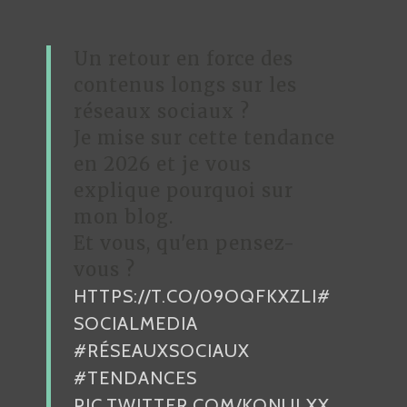
I
O
Un retour en force des
N
contenus longs sur les
D
réseaux sociaux ?
Je mise sur cette tendance
E
en 2026 et je vous
L
explique pourquoi sur
’
mon blog.
A
Et vous, qu'en pensez-
R
vous ?
HTTPS://T.CO/09OQFKXZLI
#
T
SOCIALMEDIA
I
#RÉSEAUXSOCIAUX
C
#TENDANCES
L
PIC.TWITTER.COM/KONULXX