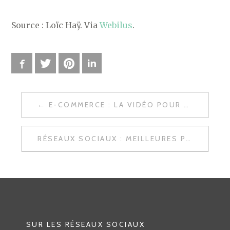
Source : Loïc Haÿ. Via
Webilus
.
Facebook
Twitter
Pinterest
LinkedIn
E-COMMERCE : LA VIDÉO POUR AUGMENTER LES TAUX DE TRANSFO
N
A
RÉSEAUX SOCIAUX : MEILLEURES PRATIQUES
V
I
G
A
T
SUR LES RÉSEAUX SOCIAUX