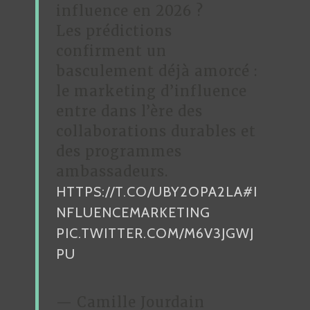
influence en 2026 ?
Les prédictions
confirment un
basculement déjà amorcé :
le marketing d’influence
entre dans l’ère des
collaborations durables et
des programmes
ambassadeurs.
HTTPS://T.CO/UBY2OPA2LA
#I
NFLUENCEMARKETING
PIC.TWITTER.COM/M6V3JGWJ
PU
— Camille Jourdain