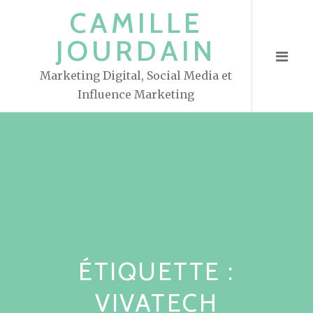
S
CAMILLE
k
JOURDAIN
i
p
Marketing Digital, Social Media et
t
Influence Marketing
o
c
o
n
t
e
n
t
ÉTIQUETTE :
VIVATECH