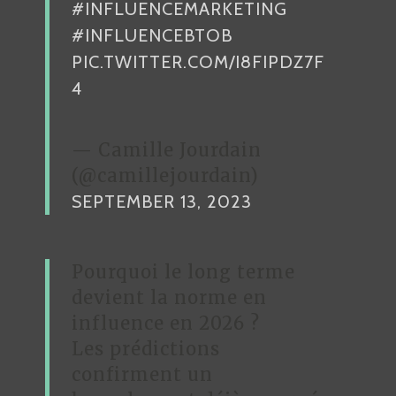
#INFLUENCEMARKETING
#INFLUENCEBTOB
PIC.TWITTER.COM/I8FIPDZ7F
4
— Camille Jourdain
(@camillejourdain)
SEPTEMBER 13, 2023
Pourquoi le long terme
devient la norme en
influence en 2026 ?
Les prédictions
confirment un