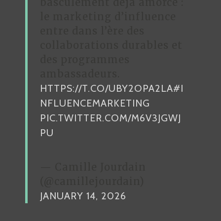
basculement déjà amorcé :
le marketing d’influence
entre dans l’ère des
collaborations durables et
des programmes
ambassadeurs.
HTTPS://T.CO/UBY2OPA2LA
#I
NFLUENCEMARKETING
PIC.TWITTER.COM/M6V3JGWJ
PU
— Camille Jourdain
(@camillejourdain)
JANUARY 14, 2026