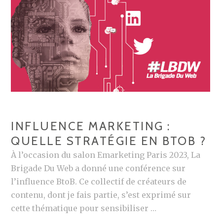
I
N
F
L
U
E
N
C
E
INFLUENCE MARKETING :
E
QUELLE STRATÉGIE EN BTOB ?
N
À l’occasion du salon Emarketing Paris 2023, La
2
Brigade Du Web a donné une conférence sur
0
l’influence BtoB. Ce collectif de créateurs de
2
contenu, dont je fais partie, s’est exprimé sur
3
cette thématique pour sensibiliser …
:
R