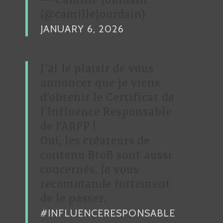
(@camillejourdain)
JANUARY 6, 2026
J’ai le plaisir de vous
annoncer que je viens
d'obtenir le Certificat de
l'Influence Responsable
de l'ARPP !
Oui, les créateurs de
contenu BtoB sont aussi
concernés. Je vous
recommande fortement
de le passer.
#INFLUENCERESPONSABLE